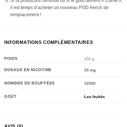
Si la production diminue ou si le goût devient « cramé »,
il est temps d’acheter un nouveau POD AeroX de
remplacement !
Appliquer les filtres
INFORMATIONS COMPLÉMENTAIRES
POIDS
131 g
DOSAGE EN NICOTINE
20 mg
NOMBRE DE BOUFFÉES
32000
GOÛT
Les fruités
AVIS (0)