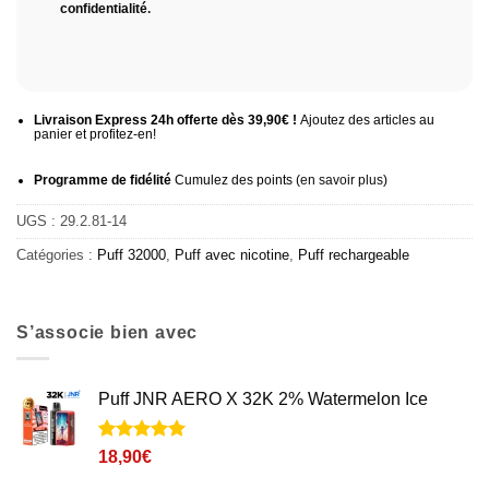
confidentialité
.
Livraison Express 24h offerte dès 39,90€ !
Ajoutez des articles au
panier et profitez-en!
Programme de fidélité
Cumulez des points (
en savoir plus
)
UGS :
29.2.81-14
Catégories :
Puff 32000
,
Puff avec nicotine
,
Puff rechargeable
S’associe bien avec
Puff JNR AERO X 32K 2% Watermelon Ice
Noté
1
5
sur
18,90
€
5 basé sur