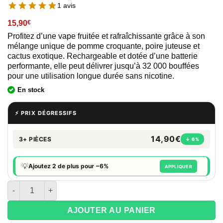
1 avis
15,90
€
Profitez d’une vape fruitée et rafraîchissante grâce à son
mélange unique de pomme croquante, poire juteuse et
cactus exotique. Rechargeable et dotée d’une batterie
performante, elle peut délivrer jusqu’à 32 000 bouffées
pour une utilisation longue durée sans nicotine.
En stock
⚡ PRIX DÉGRESSIFS
14,90€
3+ PIÈCES
↓ 6%
💡
Ajoutez 2 de plus pour −6%
APPLIQUER
quantité de Puff XFighter 32K Sans Nicotine - Minasawa
AJOUTER AU PANIER