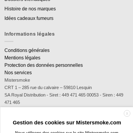
Histoire de nos marques
Idées cadeaux fumeurs
Informations légales
Conditions générales
Mentions légales
Protection des données personnelles
Nos services
Mistersmoke
CRT 1 – 285 rue du calvaire – 59810 Lesquin
SA Royal Distribution - Siret : 449 471 465 00053 - Siren : 449
471 465
Contact : notre équipe d’experts est joignable par email
X
sav@mistersmoke.com ou par téléphone au 03 20 90 56 55 du
Gestion des cookies sur Mistersmoke.com
lundi au vendredi de 9h à 17h.
Nous utilisons des cookies sur le site Mistersmoke.com