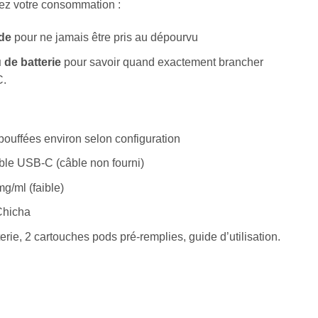
sez votre consommation :
ide
pour ne jamais être pris au dépourvu
 de batterie
pour savoir quand exactement brancher
C.
bouffées environ selon configuration
le USB-C (câble non fourni)
mg/ml (faible)
Chicha
terie, 2 cartouches pods pré-remplies, guide d’utilisation.