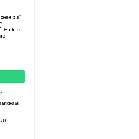
cette puff
e
. Profitez
ire
erry Fiesta
it
 articles au
lus
)