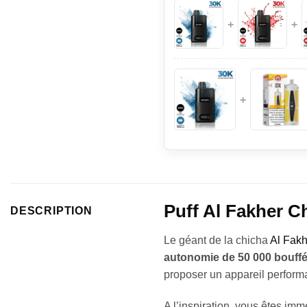
+
+
+
Puff Al Fakher C
DESCRIPTION
Le géant de la chicha
Al Fakh
autonomie de 50 000 bouff
proposer un appareil performa
A l’inspiration, vous êtes immé