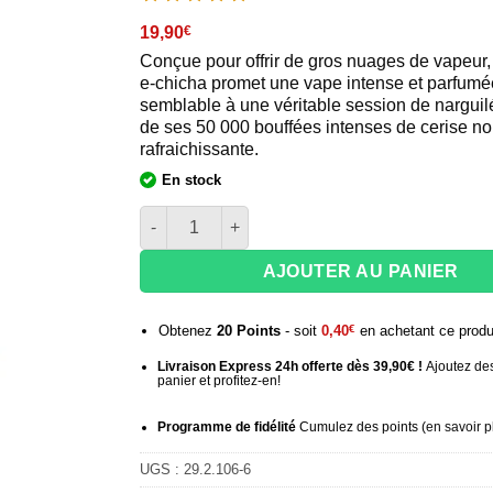
19,90
€
Conçue pour offrir de gros nuages de vapeur, 
e-chicha promet une vape intense et parfumé
semblable à une véritable session de narguilé
de ses 50 000 bouffées intenses de cerise no
rafraichissante.
En stock
quantité de Al Fakher 50K Hyper Max Prime - Ch
AJOUTER AU PANIER
Obtenez
20
Points
- soit
0,40
€
en achetant ce produ
Livraison Express 24h offerte dès 39,90€ !
Ajoutez des
panier et profitez-en!
Programme de fidélité
Cumulez des points (
en savoir p
UGS :
29.2.106-6