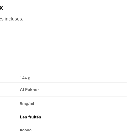
x
es incluses.
144 g
Al Fakher
6mg/ml
Les fruités
50000