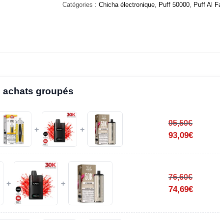
Catégories :
Chicha électronique
,
Puff 50000
,
Puff Al F
 achats groupés
95,50
€
+
+
93,09
€
76,60
€
+
+
74,69
€