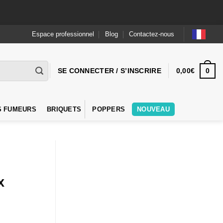
Espace professionnel
Blog
Contactez-nous
0
SE CONNECTER / S’INSCRIRE
0,00
€
S FUMEURS
BRIQUETS
POPPERS
NOUVEAU
x