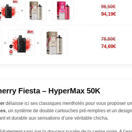
96,50
€
+
+
94,19
€
76,60
€
+
+
74,69
€
herry Fiesta – HyperMax 50K
er
délaisse ici ses classiques mentholés pour vous proposer un
ées
, un système de double cartouches pré-remplies et un desig
nt et durable aux sensations d’une véritable chicha.
diatement saisi par la douceur sucrée de la cerise noire. A l’expi