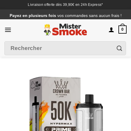
Livraison offerte dès 39,90€ en 24h Express*
Passer
Payez en plusieurs fois
vos commandes sans aucun frais !
au
contenu
0
Recherche
Filtrer
pour :