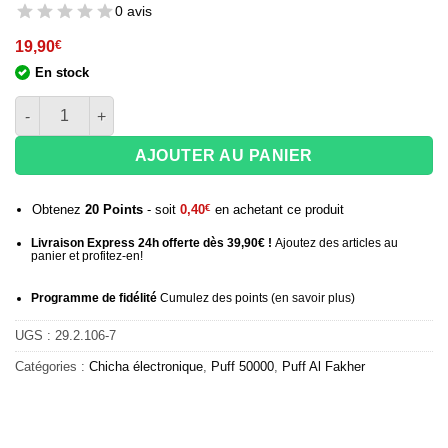
0 avis
19,90
€
En stock
quantité de Al Fakher 50K Hyper Max Prime - Mango Pineapple
AJOUTER AU PANIER
Obtenez
20
Points
- soit
0,40
€
en achetant ce produit
Livraison Express 24h offerte dès 39,90€ !
Ajoutez des articles au
panier et profitez-en!
Programme de fidélité
Cumulez des points (
en savoir plus
)
UGS :
29.2.106-7
Catégories :
Chicha électronique
,
Puff 50000
,
Puff Al Fakher