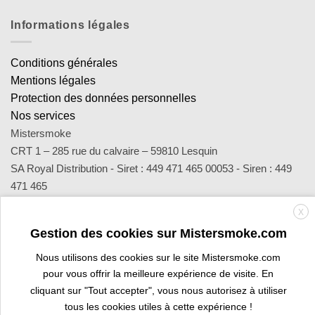
Informations légales
Conditions générales
Mentions légales
Protection des données personnelles
Nos services
Mistersmoke
CRT 1 – 285 rue du calvaire – 59810 Lesquin
SA Royal Distribution - Siret : 449 471 465 00053 - Siren : 449
471 465
Contact : notre équipe d’experts est joignable par email
X
sav@mistersmoke.com ou par téléphone au 03 20 90 56 55 du
Gestion des cookies sur Mistersmoke.com
lundi au vendredi de 9h à 17h.
Nous utilisons des cookies sur le site Mistersmoke.com
pour vous offrir la meilleure expérience de visite. En
Credit
MasterCard
Apple
Bank
Visa
Visa
Maes
cliquant sur "Tout accepter", vous nous autorisez à utiliser
Card
Pay
Transfer
Electron
tous les cookies utiles à cette expérience !