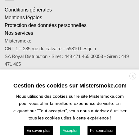
Conditions générales
Mentions légales
Protection des données personnelles
Nos services
Mistersmoke
CRT 1 – 285 rue du calvaire – 59810 Lesquin
SA Royal Distribution - Siret : 449 471 465 00053 - Siren : 449
471 465
Contact : notre équipe d’experts est joignable par email
X
sav@mistersmoke.com ou par téléphone au 03 20 90 56 55 du
Gestion des cookies sur Mistersmoke.com
lundi au vendredi de 9h à 17h.
Nous utilisons des cookies sur le site Mistersmoke.com
pour vous offrir la meilleure expérience de visite. En
Credit
MasterCard
Apple
Bank
Visa
Visa
Maes
cliquant sur "Tout accepter", vous nous autorisez à utiliser
Card
Pay
Transfer
Electron
tous les cookies utiles à cette expérience !
ESPACE PROFESSIONNEL
VOUS ÊTES BURALISTE ?
En savoir plus
Accepter
Personnaliser
Copyright 2026 ©
Mistersmoke.com