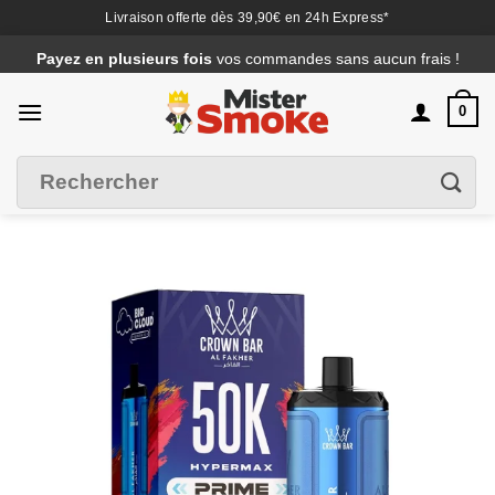
Livraison offerte dès 39,90€ en 24h Express*
Passer
Payez en plusieurs fois
vos commandes sans aucun frais !
au
contenu
0
Recherche
Filtrer
pour :