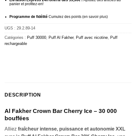
Livraison Express 24h offerte dès 39,90€ !
Ajoutez des articles au
panier et profitez-en!
Programme de fidélité
Cumulez des points (
en savoir plus
)
UGS :
29.2.89-14
Catégories :
Puff 30000
,
Puff Al Fakher
,
Puff avec nicotine
,
Puff
rechargeable
DESCRIPTION
Al Fakher Crown Bar Cherry Ice – 30 000
bouffées
Alliez
fraîcheur intense, puissance et autonomie XXL