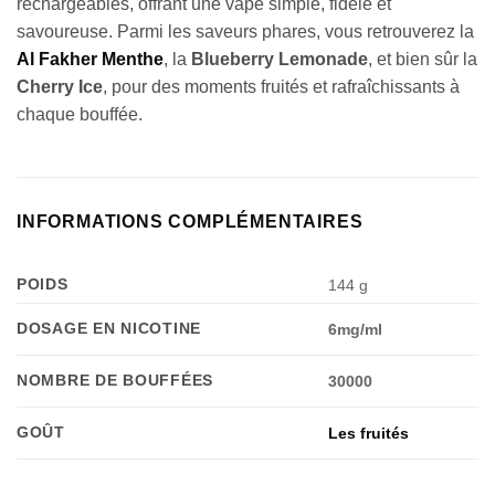
rechargeables, offrant une vape simple, fidèle et
savoureuse. Parmi les saveurs phares, vous retrouverez la
Al Fakher Menthe
, la
Blueberry Lemonade
, et bien sûr la
Cherry Ice
, pour des moments fruités et rafraîchissants à
chaque bouffée.
INFORMATIONS COMPLÉMENTAIRES
POIDS
144 g
DOSAGE EN NICOTINE
6mg/ml
Appliquer les filtres
NOMBRE DE BOUFFÉES
30000
GOÛT
Les fruités