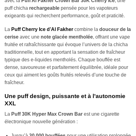
avec la
Puff Al Fakher Crown Bar 30K Cherry Ice
, une
puff chicha
rechargeable
pensée pour les vapoteurs
exigeants qui recherchent performance, goût et praticité.
La
Puff
Cherry Ice d’Al Fakher
combine la
douceur de la
cerise
avec une
note glacée mentholée
, offrant une vape
fruitée et rafraîchissante qui évoque l’univers de la chicha
traditionnelle, tout en apportant la sensation de fraîcheur
typique des e-liquides mentholés. Chaque bouffée est
dense, savoureuse et parfaitement équilibrée, idéale pour
ceux qui aiment les goûts fruités relevés d’une touche de
fraîcheur.
Une puff design, puissante et à l’autonomie
XXL
La
Puff 30K Hyper Max Crown Bar
est une cigarette
électronique nouvelle génération :
Jusqu’à
30 000 bouffées
pour une utilisation prolongée