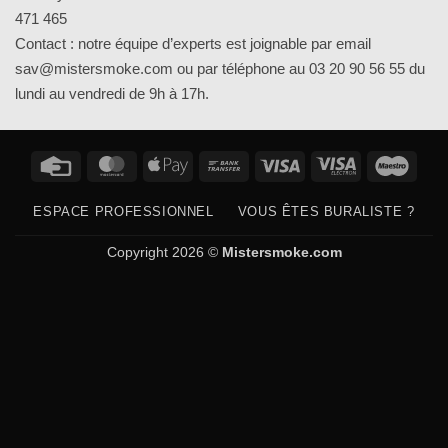
471 465
Contact : notre équipe d’experts est joignable par email
sav@mistersmoke.com ou par téléphone au 03 20 90 56 55 du
lundi au vendredi de 9h à 17h.
Credit
MasterCard
Apple
Bank
Visa
Visa
Maes
Card
Pay
Transfer
Electron
ESPACE PROFESSIONNEL
VOUS ÊTES BURALISTE ?
Copyright 2026 ©
Mistersmoke.com