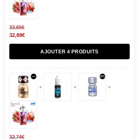
33,65
€
32,69
€
AJOUTER 4 PRODUITS
+
+
+
32,74
€