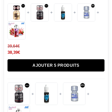
+
+
+
+
39,64
€
38,39
€
AJOUTER 5 PRODUITS
+
+
+