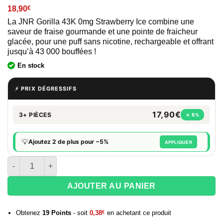
18,90
€
La JNR Gorilla 43K 0mg Strawberry Ice combine une
saveur de fraise gourmande et une pointe de fraicheur
glacée, pour une puff sans nicotine, rechargeable et offrant
jusqu’à 43 000 bouffées !
En stock
⚡ PRIX DÉGRESSIFS
17,90€
3+ PIÈCES
↓ 5%
💡
Ajoutez 2 de plus pour −5%
APPLIQUER
quantité de JNR Gorilla 43K 0mg – Strawberry Ice
AJOUTER AU PANIER
Obtenez
19
Points
- soit
0,38
€
en achetant ce produit