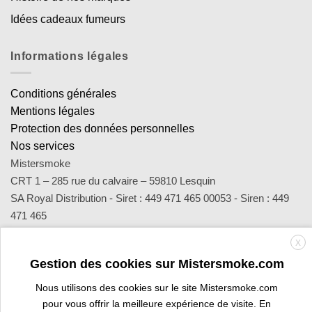
Idées cadeaux fumeurs
Informations légales
Conditions générales
Mentions légales
Protection des données personnelles
Nos services
Mistersmoke
CRT 1 – 285 rue du calvaire – 59810 Lesquin
SA Royal Distribution - Siret : 449 471 465 00053 - Siren : 449
471 465
Contact : notre équipe d’experts est joignable par email
X
sav@mistersmoke.com ou par téléphone au 03 20 90 56 55 du
Gestion des cookies sur Mistersmoke.com
lundi au vendredi de 9h à 17h.
Nous utilisons des cookies sur le site Mistersmoke.com
pour vous offrir la meilleure expérience de visite. En