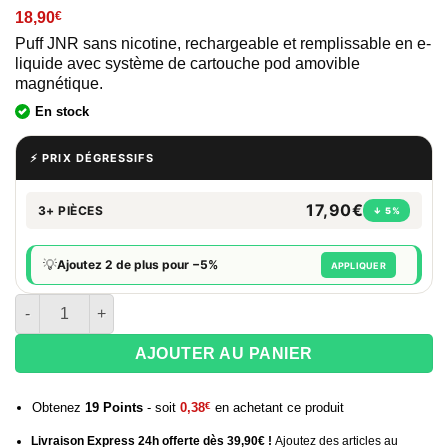
18,90
€
Puff JNR sans nicotine, rechargeable et remplissable en e-
liquide avec système de cartouche pod amovible
magnétique.
En stock
⚡ PRIX DÉGRESSIFS
17,90€
3+ PIÈCES
↓ 5%
💡
Ajoutez 2 de plus pour −5%
APPLIQUER
quantité de Puff 43K JNR Gorilla Lady Killa 0mg
AJOUTER AU PANIER
Obtenez
19
Points
- soit
0,38
€
en achetant ce produit
Livraison Express 24h offerte dès 39,90€ !
Ajoutez des articles au