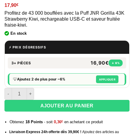
17,90
€
Profitez de 43 000 bouffées avec la Puff JNR Gorilla 43K
Strawberry Kiwi, rechargeable USB-C et saveur fruitée
fraise-kiwi.
En stock
⚡ PRIX DÉGRESSIFS
16,90€
3+ PIÈCES
↓ 6%
💡
Ajoutez 2 de plus pour −6%
APPLIQUER
quantité de Puff JNR 40K Nexus – Mixed Berries
AJOUTER AU PANIER
Obtenez
18
Points
- soit
0,36
€
en achetant ce produit
Livraison Express 24h offerte dès 39,90€ !
Ajoutez des articles au