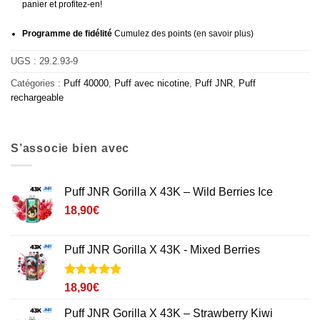
panier et profitez-en!
Programme de fidélité
Cumulez des points (
en savoir plus
)
UGS :
29.2.93-9
Catégories :
Puff 40000
,
Puff avec nicotine
,
Puff JNR
,
Puff
rechargeable
S’associe bien avec
Puff JNR Gorilla X 43K – Wild Berries Ice
18,90
€
Puff JNR Gorilla X 43K - Mixed Berries
Noté
1
5
sur
18,90
€
5 basé sur
notation
Puff JNR Gorilla X 43K – Strawberry Kiwi