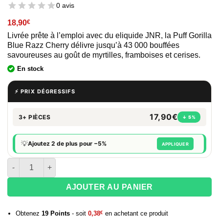
0 avis
18,90
€
Livrée prête à l’emploi avec du eliquide JNR, la Puff Gorilla
Blue Razz Cherry délivre jusqu’à 43 000 bouffées
savoureuses au goût de myrtilles, framboises et cerises.
En stock
⚡ PRIX DÉGRESSIFS
17,90€
3+ PIÈCES
↓ 5%
💡
Ajoutez 2 de plus pour −5%
APPLIQUER
quantité de Puff JNR Gorilla X 43K - Blue Razz Cherry
AJOUTER AU PANIER
Obtenez
19
Points
- soit
0,38
€
en achetant ce produit