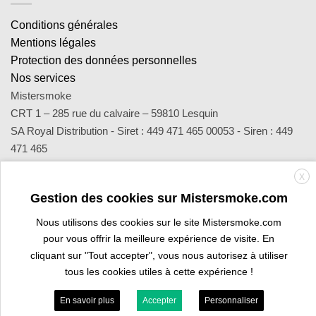
Conditions générales
Mentions légales
Protection des données personnelles
Nos services
Mistersmoke
CRT 1 – 285 rue du calvaire – 59810 Lesquin
SA Royal Distribution - Siret : 449 471 465 00053 - Siren : 449
471 465
Contact : notre équipe d’experts est joignable par email
X
sav@mistersmoke.com ou par téléphone au 03 20 90 56 55 du
Gestion des cookies sur Mistersmoke.com
lundi au vendredi de 9h à 17h.
Nous utilisons des cookies sur le site Mistersmoke.com
pour vous offrir la meilleure expérience de visite. En
Credit
MasterCard
Apple
Bank
Visa
Visa
Maes
cliquant sur "Tout accepter", vous nous autorisez à utiliser
Card
Pay
Transfer
Electron
tous les cookies utiles à cette expérience !
ESPACE PROFESSIONNEL
VOUS ÊTES BURALISTE ?
En savoir plus
Accepter
Personnaliser
Copyright 2026 ©
Mistersmoke.com