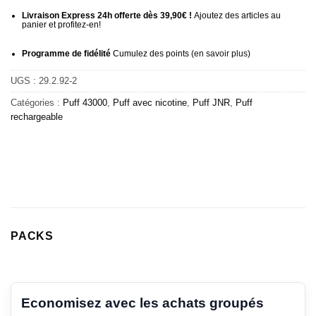
Livraison Express 24h offerte dès 39,90€ !
Ajoutez des articles au
panier et profitez-en!
Programme de fidélité
Cumulez des points (
en savoir plus
)
UGS :
29.2.92-2
Catégories :
Puff 43000
,
Puff avec nicotine
,
Puff JNR
,
Puff
rechargeable
PACKS
Economisez avec les achats groupés