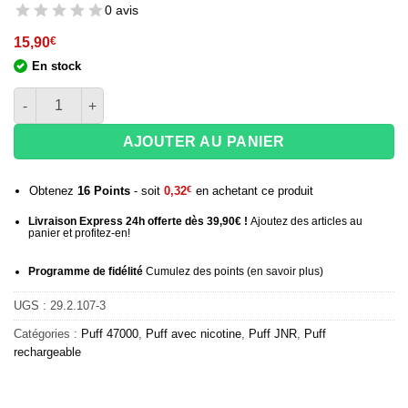
0 avis
15,90
€
En stock
quantité de Puff JNR JPuff 47K Blueberry Sour Raspberry
AJOUTER AU PANIER
Obtenez
16
Points
- soit
0,32
€
en achetant ce produit
Livraison Express 24h offerte dès 39,90€ !
Ajoutez des articles au
panier et profitez-en!
Programme de fidélité
Cumulez des points (
en savoir plus
)
UGS :
29.2.107-3
Catégories :
Puff 47000
,
Puff avec nicotine
,
Puff JNR
,
Puff
rechargeable