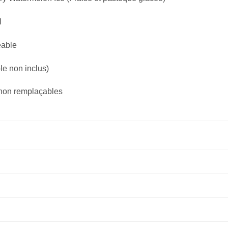
l
eable
e non inclus)
non remplaçables