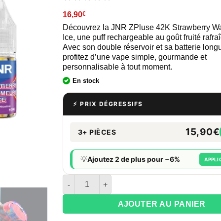
16,90
€
Découvrez la JNR ZPluse 42K Strawberry W
Ice, une puff rechargeable au goût fruité rafra
Avec son double réservoir et sa batterie long
profitez d’une vape simple, gourmande et
personnalisable à tout moment.
En stock
⚡ PRIX DÉGRESSIFS
15,90€
3+ PIÈCES
💡
Ajoutez 2 de plus pour −6%
APPLI
quantité de Puff JNR ZPluse 42K – Strawberry 
AJOUTER AU PANIER