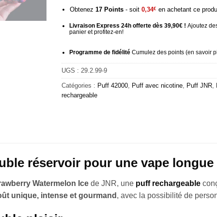
Obtenez
17
Points
- soit
0,34
€
en achetant ce produ
Livraison Express 24h offerte dès 39,90€ !
Ajoutez des
panier et profitez-en!
Programme de fidélité
Cumulez des points (
en savoir p
UGS :
29.2.99-9
Catégories :
Puff 42000
,
Puff avec nicotine
,
Puff JNR
,
rechargeable
ble réservoir pour une vape longue
rawberry Watermelon Ice
de
JNR
, une
puff rechargeable
conç
oût unique, intense et gourmand
, avec la possibilité de perso