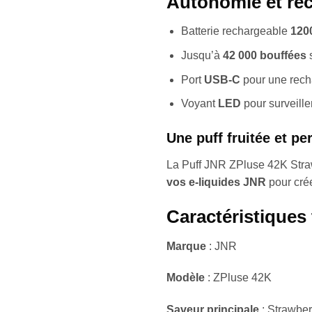
Autonomie et rec
Batterie rechargeable
120
Jusqu’à
42 000 bouffées
s
Port
USB-C
pour une recha
Voyant
LED
pour surveille
Une puff fruitée et pe
La Puff JNR ZPluse 42K Str
vos e-liquides JNR
pour crée
Caractéristiques
Marque
: JNR
Modèle
: ZPluse 42K
Saveur principale
: Strawber