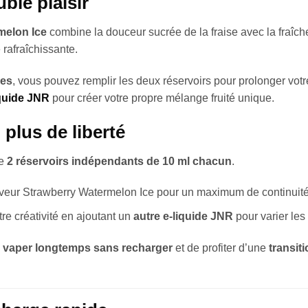
ble plaisir
melon Ice
combine la douceur sucrée de la fraise avec la fraîc
rafraîchissante.
ies
, vous pouvez remplir les deux réservoirs pour prolonger votr
iquide JNR
pour créer votre propre mélange fruité unique.
 plus de liberté
de
2 réservoirs indépendants de 10 ml chacun
.
veur Strawberry Watermelon Ice pour un maximum de continuité
tre créativité en ajoutant un
autre e-liquide JNR
pour varier les 
e
vaper longtemps sans recharger
et de profiter d’une
transiti