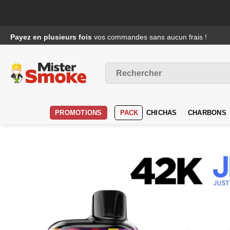
Passer
Payez en plusieurs fois
vos commandes sans aucun frais !
au
contenu
Recherche
pour :
PROMOTIONS
PACK
CHICHAS
CHARBONS