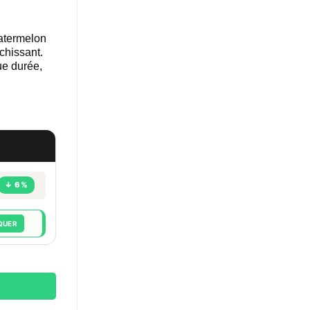
atermelon
îchissant.
ue durée,
↓ 6%
QUER
Watermelon ice