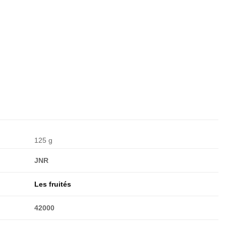
125 g
JNR
Les fruités
42000