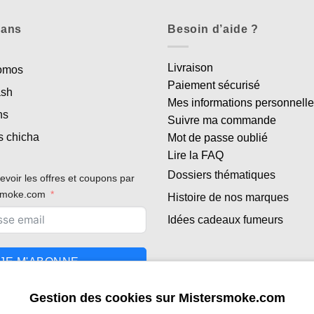
lans
Besoin d’aide ?
Livraison
romos
Paiement sécurisé
ash
Mes informations personnell
ns
Suivre ma commande
s chicha
Mot de passe oublié
Lire la FAQ
Dossiers thématiques
evoir les offres et coupons par
rsmoke.com
Histoire de nos marques
Idées cadeaux fumeurs
JE M'ABONNE
Gestion des cookies sur Mistersmoke.com