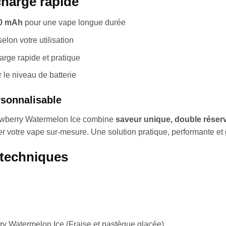
harge rapide
0 mAh
pour une vape longue durée
elon votre utilisation
rge rapide et pratique
r le niveau de batterie
rsonnalisable
awberry Watermelon Ice combine
saveur unique, double réser
r votre vape sur-mesure. Une solution pratique, performante et
 techniques
ry Watermelon Ice (Fraise et pastèque glacée)