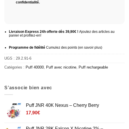
confidentialité
.
Livraison Express 24h offerte dès 39,90€ !
Ajoutez des articles au
panier et profitez-en!
Programme de fidélité
Cumulez des points (
en savoir plus
)
UGS :
29.2.91-6
Catégories :
Puff 40000
,
Puff avec nicotine
,
Puff rechargeable
S’associe bien avec
Puff JNR 40K Nexus – Cherry Berry
17,90
€
Puff JNR 28K Falcon X Nicotine 2% –