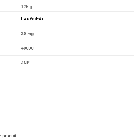
125 g
Les fruités
20 mg
40000
JNR
e produit