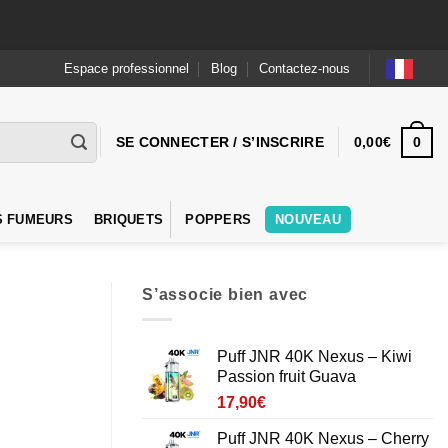
Espace professionnel
Blog
Contactez-nous
0
SE CONNECTER / S’INSCRIRE
0,00
€
S FUMEURS
BRIQUETS
POPPERS
NOUVEAU
S’associe bien avec
Puff JNR 40K Nexus – Kiwi
Passion fruit Guava
17,90
€
Puff JNR 40K Nexus – Cherry