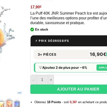
17,90
€
La Puff 40K JNR Summer Peach Ice est aujo
l’une des meilleures options pour profiter d’
durable, savoureuse et pratique.
En stock
⚡ PRIX DÉGRESSIFS
16,90€
3+ PIÈCES
💡
Ajoutez 2 de plus pour −6%
APPLI
quantité de Puff JNR 40K Nexus – Summer Pea
AJOUTER AU PANIER
Obtenez
18
Points
- soit
0,36
€
en achetant ce produ