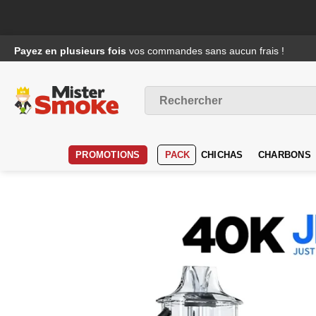
Passer
Payez en plusieurs fois
vos commandes sans aucun frais !
au
contenu
Recherche
pour :
PROMOTIONS
PACK
CHICHAS
CHARBONS