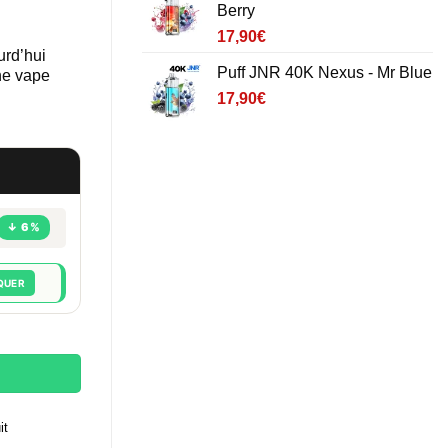
Berry
17,90
€
urd’hui
Puff JNR 40K Nexus - Mr Blue
une vape
17,90
€
↓ 6%
QUER
ch Ice
it