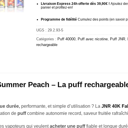
Livraison Express 24h offerte dès 39,90€ !
Ajoutez des
panier et profitez-en!
Programme de fidélité
Cumulez des points (
en savoir p
UGS :
29.2.93-5
Catégories :
Puff 40000
,
Puff avec nicotine
,
Puff JNR
,
rechargeable
ummer Peach – La puff rechargeable
gue durée,
performante, et simple d’utilisation ? La
JNR 40K Fa
ation de
puff
combine autonomie record, saveur fruitée rafraîch
les vapoteurs qui veulent
acheter une puff
fiable et longue dur