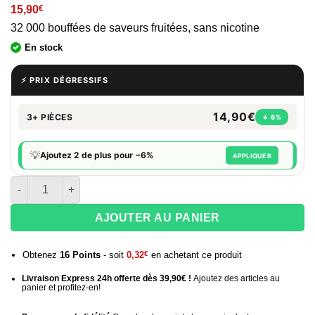
15,90
€
32 000 bouffées de saveurs fruitées, sans nicotine
En stock
⚡ PRIX DÉGRESSIFS
14,90€
3+ PIÈCES
↓ 6%
💡
Ajoutez 2 de plus pour −6%
APPLIQUER
quantité de Puff sans nicotine Fighter Fuel 32K Hogano
AJOUTER AU PANIER
Obtenez
16
Points
- soit
0,32
€
en achetant ce produit
Livraison Express 24h offerte dès 39,90€ !
Ajoutez des articles au
panier et profitez-en!