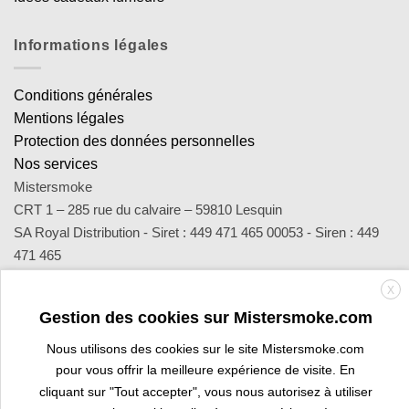
Informations légales
Conditions générales
Mentions légales
Protection des données personnelles
Nos services
Mistersmoke
CRT 1 – 285 rue du calvaire – 59810 Lesquin
SA Royal Distribution - Siret : 449 471 465 00053 - Siren : 449
471 465
Contact : notre équipe d’experts est joignable par email
X
sav@mistersmoke.com ou par téléphone au 03 20 90 56 55 du
Gestion des cookies sur Mistersmoke.com
lundi au vendredi de 9h à 17h.
Nous utilisons des cookies sur le site Mistersmoke.com
pour vous offrir la meilleure expérience de visite. En
Credit
MasterCard
Apple
Bank
Visa
Visa
Maes
cliquant sur "Tout accepter", vous nous autorisez à utiliser
Card
Pay
Transfer
Electron