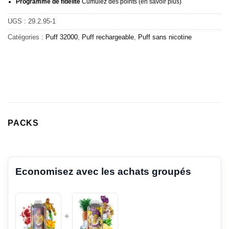
Programme de fidélité
Cumulez des points (
en savoir plus
)
UGS :
29.2.95-1
Catégories :
Puff 32000
,
Puff rechargeable
,
Puff sans nicotine
PACKS
Economisez avec les achats groupés
+