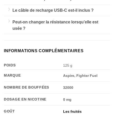
Avec 22 ml de e-liquide fourni et une batterie
Le câble de recharge USB-C est-il inclus ?
rechargeable, cette puff promet jusqu’à 32 000
Non, comme la plupart des puffs, le câble USB-C
bouffées en mode ECO.
Peut-on changer la résistance lorsqu’elle est
n’est pas fourni. Vous pouvez utiliser n’importe quel
usée ?
câble de smartphone.
Non, la résistance Mesh est scellée à l’intérieur du
pod. Une fois les 22ml d’e-liquide consommé, il sera
temps de recycler l’appareil dans un bac de collecte
INFORMATIONS COMPLÉMENTAIRES
adapté.
POIDS
125 g
MARQUE
Aspire, Fighter Fuel
NOMBRE DE BOUFFÉES
32000
DOSAGE EN NICOTINE
0 mg
GOÛT
Les fruités