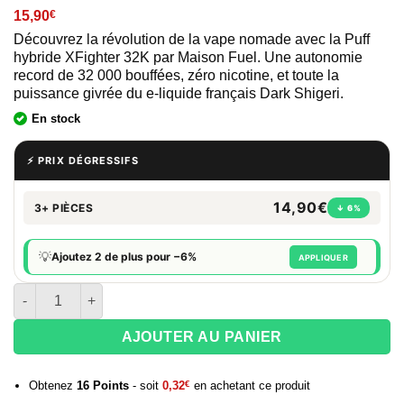
15,90
€
Découvrez la révolution de la vape nomade avec la Puff
hybride XFighter 32K par Maison Fuel. Une autonomie
record de 32 000 bouffées, zéro nicotine, et toute la
puissance givrée du e-liquide français Dark Shigeri.
En stock
⚡ PRIX DÉGRESSIFS
14,90€
3+ PIÈCES
↓ 6%
💡
Ajoutez 2 de plus pour −6%
APPLIQUER
quantité de Puff XFighter 32K Dark Shigeri 0mg
AJOUTER AU PANIER
Obtenez
16
Points
- soit
0,32
€
en achetant ce produit