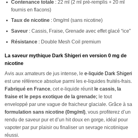
Contenance totale
: 22 ml (2 ml pré-remplis + 20 ml
fournis en flacons)
Taux de nicotine
: 0mg/ml (sans nicotine)
Saveur
: Cassis, Fraise, Grenade avec effet glacé “ice”
Résistance
: Double Mesh Coil premium
La saveur mythique Dark Shigeri en version 0 mg de
nicotine
Avis aux amateurs de jus intense, le
e-liquide Dark Shigeri
est une référence absolue parmi les e-liquides fruités-frais.
Fabriqué en France
, cet e-liquide réunit
le cassis, la
fraise et le peps exotique de la grenade;
le tout
enveloppé par une vague de fraicheur glaciale. Grâce à sa
formulation sans nicotine (0mg/ml)
, vous profiterez d’un
rendu de saveur pur et d’un hit doux en gorge, idéal pour
vapoter par pur plaisir ou finaliser un sevrage nicotinique
réussi.