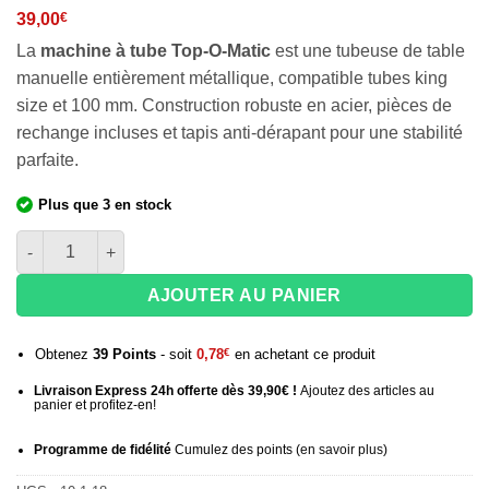
39,00
€
La
machine à tube Top-O-Matic
est une tubeuse de table
manuelle entièrement métallique, compatible tubes king
size et 100 mm. Construction robuste en acier, pièces de
rechange incluses et tapis anti-dérapant pour une stabilité
parfaite.
Plus que 3 en stock
quantité de Machine à tuber manuelle Top-O-Matic
AJOUTER AU PANIER
Obtenez
39
Points
- soit
0,78
€
en achetant ce produit
Livraison Express 24h offerte dès 39,90€ !
Ajoutez des articles au
panier et profitez-en!
Programme de fidélité
Cumulez des points (
en savoir plus
)