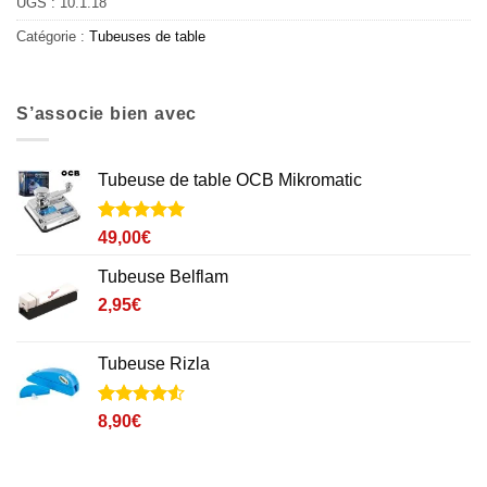
UGS :
10.1.18
Catégorie :
Tubeuses de table
S’associe bien avec
Tubeuse de table OCB Mikromatic
Noté
5
5
sur
49,00
€
5 basé sur
notations
Tubeuse Belflam
client
2,95
€
Tubeuse Rizla
Noté
1
4.5
8,90
€
sur 5 basé
sur
notation