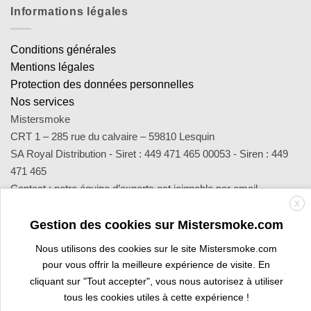
Informations légales
Conditions générales
Mentions légales
Protection des données personnelles
Nos services
Mistersmoke
CRT 1 – 285 rue du calvaire – 59810 Lesquin
SA Royal Distribution - Siret : 449 471 465 00053 - Siren : 449
471 465
Contact : notre équipe d’experts est joignable par email
X
sav@mistersmoke.com ou par téléphone au 03 20 90 56 55 du
lundi au vendredi de 9h à 17h.
Gestion des cookies sur Mistersmoke.com
Nous utilisons des cookies sur le site Mistersmoke.com
pour vous offrir la meilleure expérience de visite. En
Credit
MasterCard
Apple
Bank
Visa
Visa
Maes
cliquant sur "Tout accepter", vous nous autorisez à utiliser
Card
Pay
Transfer
Electron
tous les cookies utiles à cette expérience !
ESPACE PROFESSIONNEL
VOUS ÊTES BURALISTE ?