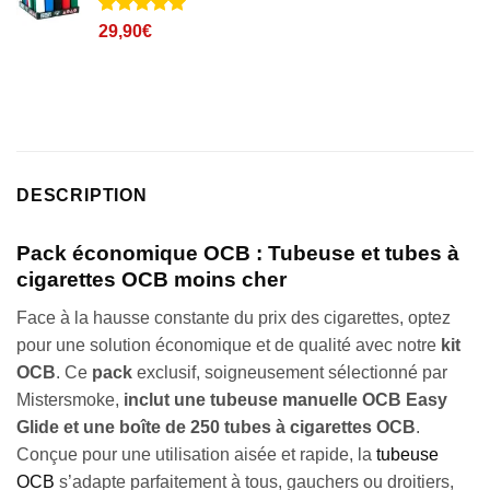
Noté
16
5
sur
29,90
€
5 basé sur
notations
client
DESCRIPTION
Pack économique OCB : Tubeuse et tubes à
cigarettes OCB moins cher
Face à la hausse constante du prix des cigarettes, optez
pour une solution économique et de qualité avec notre
kit
OCB
. Ce
pack
exclusif, soigneusement sélectionné par
Mistersmoke,
inclut une tubeuse manuelle OCB Easy
Glide et une boîte de 250 tubes à cigarettes OCB
.
Conçue pour une utilisation aisée et rapide, la
tubeuse
OCB
s’adapte parfaitement à tous, gauchers ou droitiers,