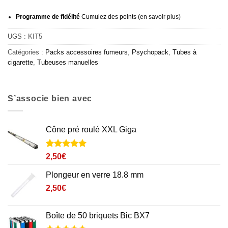
Programme de fidélité
Cumulez des points (
en savoir plus
)
UGS :
KIT5
Catégories :
Packs accessoires fumeurs
,
Psychopack
,
Tubes à
cigarette
,
Tubeuses manuelles
S’associe bien avec
Cône pré roulé XXL Giga
Noté
2
5
sur
2,50
€
5 basé sur
notations
Plongeur en verre 18.8 mm
client
2,50
€
Boîte de 50 briquets Bic BX7