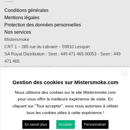
Conditions générales
Mentions légales
Protection des données personnelles
Nos services
Mistersmoke
CRT 1 – 285 rue du calvaire – 59810 Lesquin
SA Royal Distribution - Siret : 449 471 465 00053 - Siren : 449
471 465
Contact : notre équipe d’experts est joignable par email
X
sav@mistersmoke.com ou par téléphone au 03 20 90 56 55 du
Gestion des cookies sur Mistersmoke.com
lundi au vendredi de 9h à 17h.
Nous utilisons des cookies sur le site Mistersmoke.com
pour vous offrir la meilleure expérience de visite. En
Credit
MasterCard
Apple
Bank
Visa
Visa
Maes
cliquant sur "Tout accepter", vous nous autorisez à utiliser
Card
Pay
Transfer
Electron
tous les cookies utiles à cette expérience !
ESPACE PROFESSIONNEL
VOUS ÊTES BURALISTE ?
En savoir plus
Accepter
Personnaliser
Copyright 2026 ©
Mistersmoke.com