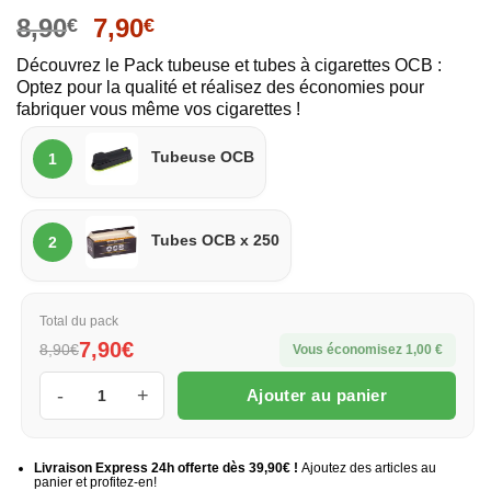
8,90
7,90
€
€
Découvrez le Pack tubeuse et tubes à cigarettes OCB :
Optez pour la qualité et réalisez des économies pour
fabriquer vous même vos cigarettes !
Tubeuse
Tubeuse OCB
1
simple
OCB
Boite
Tubes OCB x 250
2
de
250
tubes
Total du pack
7,90€
OCB
8,90€
Vous économisez 1,00 €
Ajouter au panier
quantité de Pack tubeuse + tubes OCB
Livraison Express 24h offerte dès 39,90€ !
Ajoutez des articles au
panier et profitez-en!