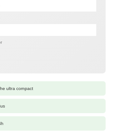
e
e
r
he ultra compact
lus
4h