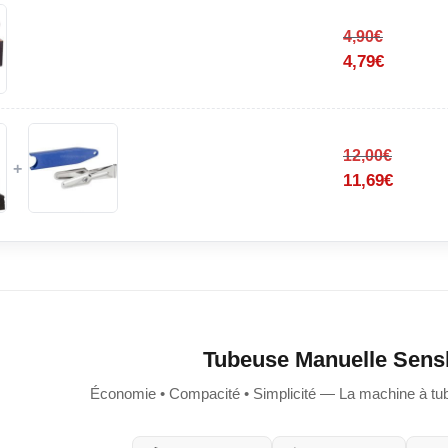
4,90
€
4,79
€
12,00
€
+
11,69
€
Tubeuse Manuelle Sens
Économie • Compacité • Simplicité — La machine à tube