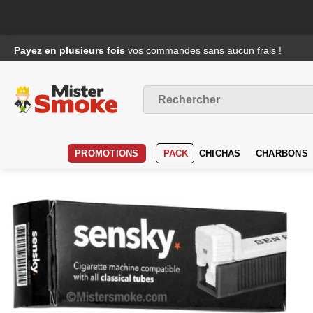
Passer
Payez en plusieurs fois
vos commandes sans aucun frais !
au
contenu
Recherche
pour :
PROMOTIONS
PACK
CHICHAS
CHARBONS