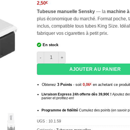
2,50
€
Tubeuse manuelle Sensky
— la
machine à
plus économique du marché. Format poche, 
inclus, compatible tous tubes King Size. Idéa
fabriquer vos cigarettes à petit prix.
En stock
quantité de Tubeuse manuelle Sensky
AJOUTER AU PANIER
Obtenez
3
Points
- soit
0,06
€
en achetant ce produi
Livraison Express 24h offerte dès 39,90€ !
Ajoutez des
panier et profitez-en!
Programme de fidélité
Cumulez des points (
en savoir p
UGS :
10.1.59