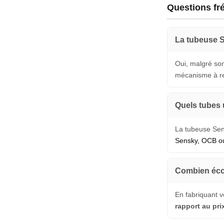
Questions fr
La tubeuse S
Oui, malgré son 
mécanisme à res
Quels tubes 
La tubeuse Sen
Sensky, OCB ou
Combien éco
En fabriquant 
rapport au pri