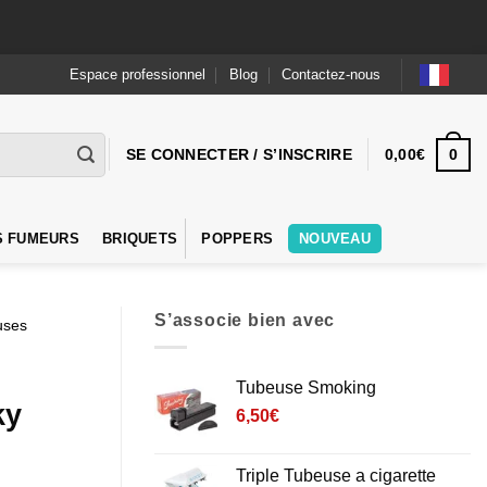
Espace professionnel
Blog
Contactez-nous
0
SE CONNECTER / S’INSCRIRE
0,00
€
S FUMEURS
BRIQUETS
POPPERS
NOUVEAU
S’associe bien avec
uses
Tubeuse Smoking
ky
6,50
€
Triple Tubeuse a cigarette