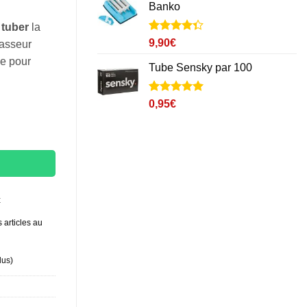
Banko
 tuber
la
Noté
2
4.3
9,90
€
tasseur
sur 5
le pour
basé sur
Tube Sensky par 100
notations
client
Noté
6
5
sur
0,95
€
5 basé sur
notations
client
t
 articles au
lus
)