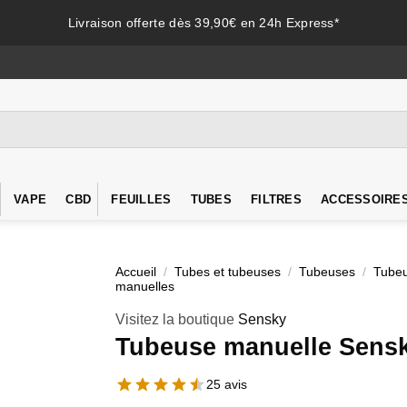
Livraison offerte dès 39,90€ en 24h Express*
VAPE
CBD
FEUILLES
TUBES
FILTRES
ACCESSOIRE
Accueil
/
Tubes et tubeuses
/
Tubeuses
/
Tube
manuelles
Visitez la boutique
Sensky
Tubeuse manuelle Sens
25 avis