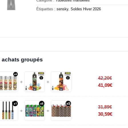
Catégorie :
Tubeuses manuelles
Étiquettes :
sensky
,
Soldes Hiver 2026
 achats groupés
42,20
€
+
+
41,09
€
31,89
€
+
+
30,59
€