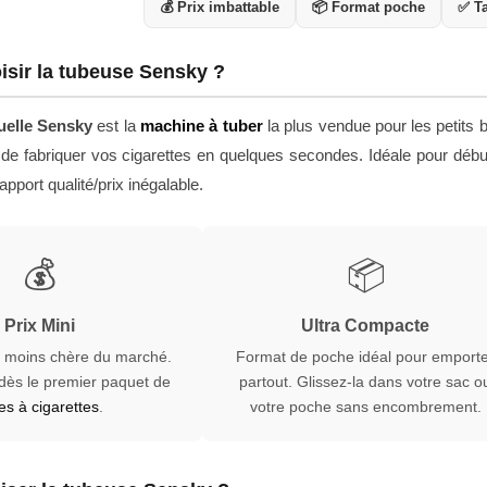
💰 Prix imbattable
📦 Format poche
✅ Ta
isir la tubeuse Sensky ?
elle Sensky
est la
machine à tuber
la plus vendue pour les petits 
 de fabriquer vos cigarettes en quelques secondes. Idéale pour dé
apport qualité/prix inégalable.
💰
📦
Prix Mini
Ultra Compacte
a moins chère du marché.
Format de poche idéal pour emport
 dès le premier paquet de
partout. Glissez-la dans votre sac o
es à cigarettes
.
votre poche sans encombrement.