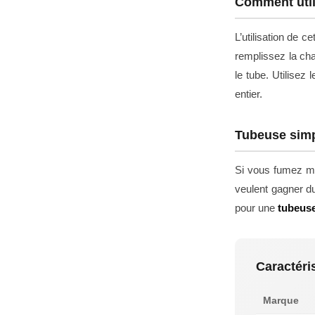
Comment util
L’utilisation de ce
remplissez la ch
le tube. Utilisez
entier.
Tubeuse simpl
Si vous fumez mo
veulent gagner d
pour une
tubeuse
Caractéri
Marque