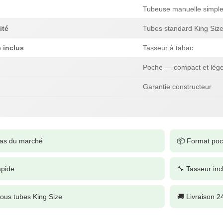
Tubeuse manuelle simpl
ité
Tubes standard King Siz
 inclus
Tasseur à tabac
Poche — compact et lége
Garantie constructeur
 bas du marché
📦 Format poc
apide
🔧 Tasseur inc
ous tubes King Size
🚚 Livraison 2