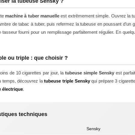
iser la tubeuse Sensky ?
tte
machine à tuber manuelle
est extrêmement simple. Ouvrez la tub
ambre de tabac à tuber, puis refermez la tubeuse en poussant d’un g
 le tasseur fourni pour un remplissage parfaitement régulier. En quel
e ou triple : que choisir ?
ins de 10 cigarettes par jour, la
tubeuse simple Sensky
est parfai
u temps, découvrez la
tubeuse triple Sensky
qui prépare 3 cigarett
 électrique
.
stiques techniques
Sensky