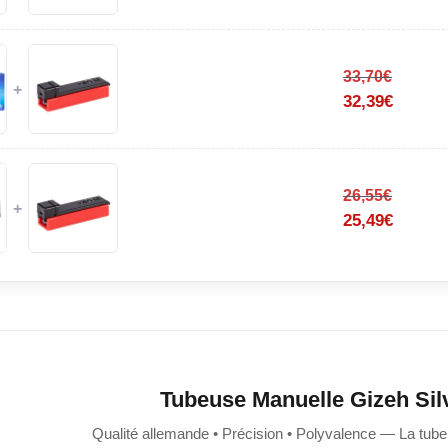
33,70
€
+
32,39
€
26,55
€
+
25,49
€
Tubeuse Manuelle Gizeh Sil
Qualité allemande • Précision • Polyvalence — La tub