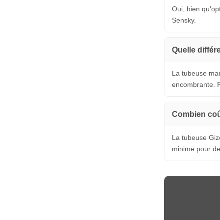
Oui, bien qu’op
Sensky.
Quelle diffé
La tubeuse manu
encombrante. Po
Combien coû
La tubeuse Gize
minime pour de