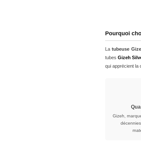
Pourquoi choi
La
tubeuse Gize
tubes
Gizeh Silv
qui apprécient la 
Qual
Gizeh, marque
décennies.
maté