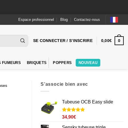
Espace professionnel
Blog
Contactez-nous
0
SE CONNECTER / S’INSCRIRE
0,00
€
S FUMEURS
BRIQUETS
POPPERS
NOUVEAU
S’associe bien avec
uses
Tubeuse OCB Easy slide
Noté
2
5
sur
34,90
€
5 basé sur
notations
Sensky tubeuse triple