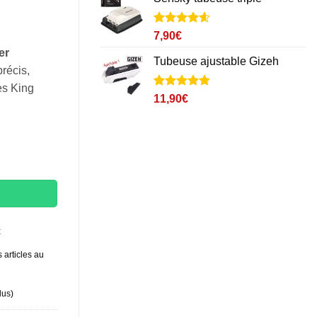
client
Noté
7
4.6
7,90
€
sur 5 basé
er
sur
Tubeuse ajustable Gizeh
notations
récis,
client
es King
Noté
1
4.8
11,90
€
sur 5 basé
sur
notation
client
t
 articles au
lus
)