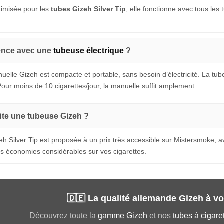
timisée pour les
tubes Gizeh Silver Tip
, elle fonctionne avec tous les
rence avec une
tubeuse électrique
?
elle Gizeh est compacte et portable, sans besoin d’électricité. La tub
ur moins de 10 cigarettes/jour, la manuelle suffit amplement.
te une tubeuse Gizeh ?
h Silver Tip est proposée à un prix très accessible sur Mistersmoke, 
s économies considérables sur vos cigarettes.
🇩🇪 La qualité allemande Gizeh à vo
Découvrez toute la
gamme Gizeh
et nos
tubes à cigare