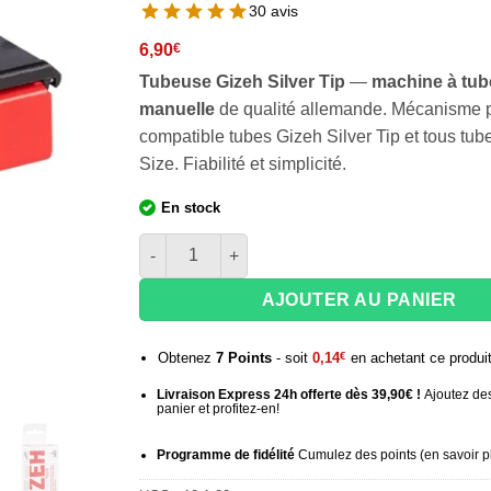
30 avis
6,90
€
Tubeuse Gizeh Silver Tip
—
machine à tub
manuelle
de qualité allemande. Mécanisme p
compatible tubes Gizeh Silver Tip et tous tub
Size. Fiabilité et simplicité.
En stock
quantité de Tubeuse manuelle Gizeh Silver Tip
AJOUTER AU PANIER
Obtenez
7
Points
- soit
0,14
€
en achetant ce produi
Livraison Express 24h offerte dès 39,90€ !
Ajoutez des
panier et profitez-en!
Programme de fidélité
Cumulez des points (
en savoir p