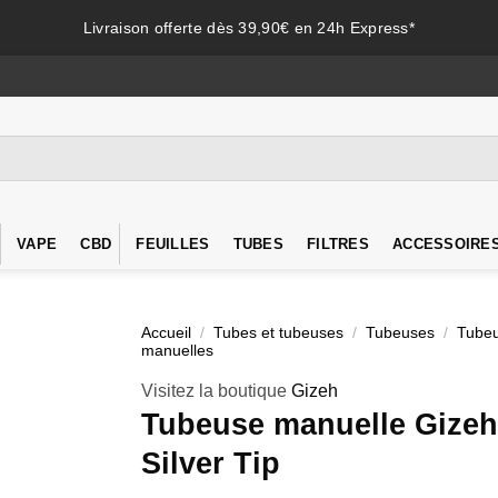
Livraison offerte dès 39,90€ en 24h Express*
VAPE
CBD
FEUILLES
TUBES
FILTRES
ACCESSOIRE
Accueil
/
Tubes et tubeuses
/
Tubeuses
/
Tube
manuelles
Visitez la boutique
Gizeh
Tubeuse manuelle Gizeh
Silver Tip