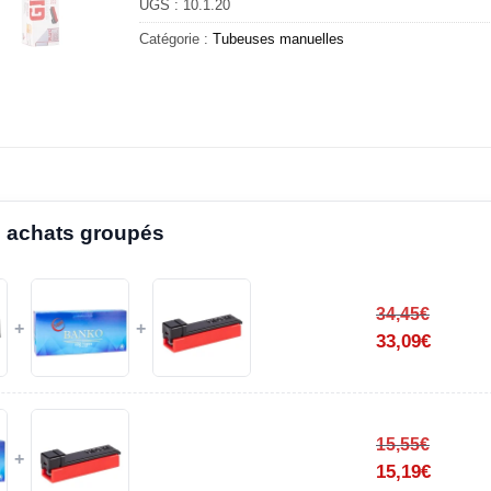
UGS :
10.1.20
Catégorie :
Tubeuses manuelles
 achats groupés
34,45
€
+
+
33,09
€
15,55
€
+
15,19
€