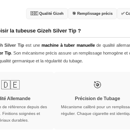
🇩🇪 Qualité Gizeh
🎯 Remplissage précis
✅ Co
sir la tubeuse Gizeh Silver Tip ?
h Silver Tip
est une
machine à tuber manuelle
de qualité allema
er Tip
. Son mécanisme précis assure un remplissage homogène et de
qualité germanique et la régularité du tubage.
🇩🇪
🎯
ité Allemande
Précision de Tubage
 de référence depuis des
Mécanisme calibré pour un rempliss
 Finitions soignées et
régulier. Chaque cigarette est identiq
riaux durables.