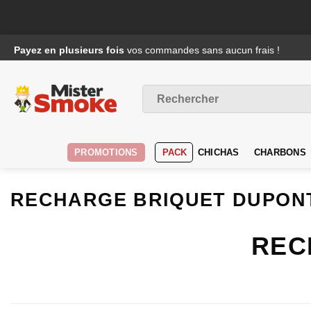
Passer
Payez en plusieurs fois
vos commandes sans aucun frais !
au
contenu
Recherche
pour :
PROMOTIONS
PACK
CHICHAS
CHARBONS
RECHARGE BRIQUET DUPONT
REC