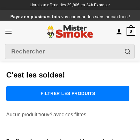
Livraison offerte dès 39,90€ en 24h Express*
Passer
Payez en plusieurs fois
vos commandes sans aucun frais !
au
contenu
0
Recherche
Filtrer
pour :
C'est les soldes!
FILTRER LES PRODUITS
Aucun produit trouvé avec ces filtres.