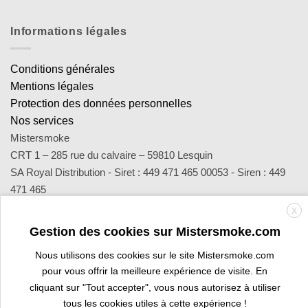
Informations légales
Conditions générales
Mentions légales
Protection des données personnelles
Nos services
Mistersmoke
CRT 1 – 285 rue du calvaire – 59810 Lesquin
SA Royal Distribution - Siret : 449 471 465 00053 - Siren : 449
471 465
Contact : notre équipe d’experts est joignable par email
X
sav@mistersmoke.com ou par téléphone au 03 20 90 56 55 du
Gestion des cookies sur Mistersmoke.com
lundi au vendredi de 9h à 17h.
Nous utilisons des cookies sur le site Mistersmoke.com
pour vous offrir la meilleure expérience de visite. En
cliquant sur "Tout accepter", vous nous autorisez à utiliser
Credit
MasterCard
Apple
Bank
Visa
Visa
Maes
tous les cookies utiles à cette expérience !
Card
Pay
Transfer
Electron