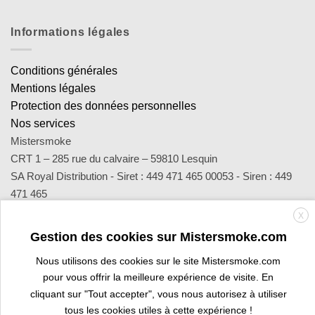
Informations légales
Conditions générales
Mentions légales
Protection des données personnelles
Nos services
Mistersmoke
CRT 1 – 285 rue du calvaire – 59810 Lesquin
SA Royal Distribution - Siret : 449 471 465 00053 - Siren : 449
471 465
Contact : notre équipe d’experts est joignable par email
X
sav@mistersmoke.com ou par téléphone au 03 20 90 56 55 du
Gestion des cookies sur Mistersmoke.com
lundi au vendredi de 9h à 17h.
Nous utilisons des cookies sur le site Mistersmoke.com
pour vous offrir la meilleure expérience de visite. En
cliquant sur "Tout accepter", vous nous autorisez à utiliser
Credit
MasterCard
Apple
Bank
Visa
Visa
Maes
tous les cookies utiles à cette expérience !
Card
Pay
Transfer
Electron