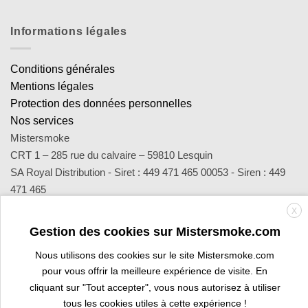
Informations légales
Conditions générales
Mentions légales
Protection des données personnelles
Nos services
Mistersmoke
CRT 1 – 285 rue du calvaire – 59810 Lesquin
SA Royal Distribution - Siret : 449 471 465 00053 - Siren : 449
471 465
Contact : notre équipe d’experts est joignable par email
X
sav@mistersmoke.com ou par téléphone au 03 20 90 56 55 du
Gestion des cookies sur Mistersmoke.com
lundi au vendredi de 9h à 17h.
Nous utilisons des cookies sur le site Mistersmoke.com
pour vous offrir la meilleure expérience de visite. En
cliquant sur "Tout accepter", vous nous autorisez à utiliser
Credit
MasterCard
Apple
Bank
Visa
Visa
Maes
tous les cookies utiles à cette expérience !
Card
Pay
Transfer
Electron