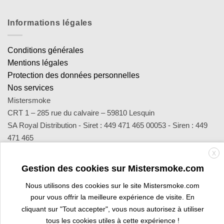
Informations légales
Conditions générales
Mentions légales
Protection des données personnelles
Nos services
Mistersmoke
CRT 1 – 285 rue du calvaire – 59810 Lesquin
SA Royal Distribution - Siret : 449 471 465 00053 - Siren : 449
471 465
Contact : notre équipe d’experts est joignable par email
X
sav@mistersmoke.com ou par téléphone au 03 20 90 56 55 du
Gestion des cookies sur Mistersmoke.com
lundi au vendredi de 9h à 17h.
Nous utilisons des cookies sur le site Mistersmoke.com
pour vous offrir la meilleure expérience de visite. En
cliquant sur "Tout accepter", vous nous autorisez à utiliser
Credit
MasterCard
Apple
Bank
Visa
Visa
Maes
tous les cookies utiles à cette expérience !
Card
Pay
Transfer
Electron