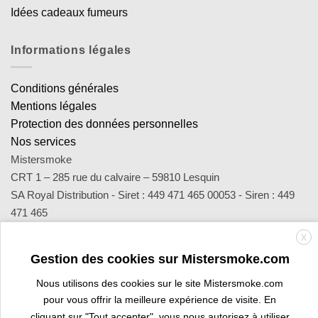
Idées cadeaux fumeurs
Informations légales
Conditions générales
Mentions légales
Protection des données personnelles
Nos services
Mistersmoke
CRT 1 – 285 rue du calvaire – 59810 Lesquin
SA Royal Distribution - Siret : 449 471 465 00053 - Siren : 449
471 465
Contact : notre équipe d’experts est joignable par email
X
sav@mistersmoke.com ou par téléphone au 03 20 90 56 55 du
Gestion des cookies sur Mistersmoke.com
lundi au vendredi de 9h à 17h.
Nous utilisons des cookies sur le site Mistersmoke.com
pour vous offrir la meilleure expérience de visite. En
Credit
MasterCard
Apple
Bank
Visa
Visa
Maes
cliquant sur "Tout accepter", vous nous autorisez à utiliser