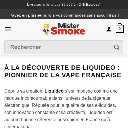
Livraison offerte dès 39,90€ en 24h Express*
Passer
Payez en plusieurs fois
vos commandes sans aucun frais !
au
contenu
0
Recherche
Filtrer
pour :
À LA DÉCOUVERTE DE LIQUIDEO :
PIONNIER DE LA VAPE FRANÇAISE
Depuis sa création,
Liquideo
s’est imposée comme une
marque incontournable dans l’univers de la cigarette
électronique. Réputée pour la qualité de ses e-liquides,
son innovation constante et sa créativité, Liquideo est
aujourd’hui une référence aussi bien en France qu’à
l’international.