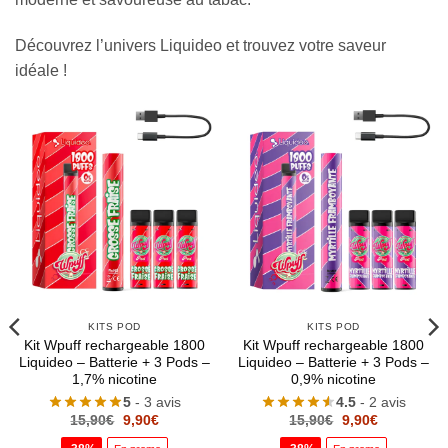
Découvrez l’univers Liquideo et trouvez votre saveur
idéale !
KITS POD
KITS POD
Kit Wpuff rechargeable 1800
Kit Wpuff rechargeable 1800
Liquideo – Batterie + 3 Pods –
Liquideo – Batterie + 3 Pods –
1,7% nicotine
0,9% nicotine
5
- 3 avis
4.5
- 2 avis
Le
Le
Le
Le
15,90
€
9,90
€
15,90
€
9,90
€
prix
prix
prix
prix
initial
actuel
initial
actuel