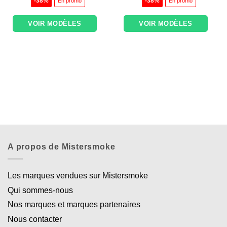
-38%
-38%
En promo
En promo
était :
est :
était :
est :
15,90€.
9,90€.
15,90€.
9,90€.
VOIR MODÈLES
VOIR MODÈLES
Appliquer les filtres
A propos de Mistersmoke
Les marques vendues sur Mistersmoke
Qui sommes-nous
Nos marques et marques partenaires
Nous contacter