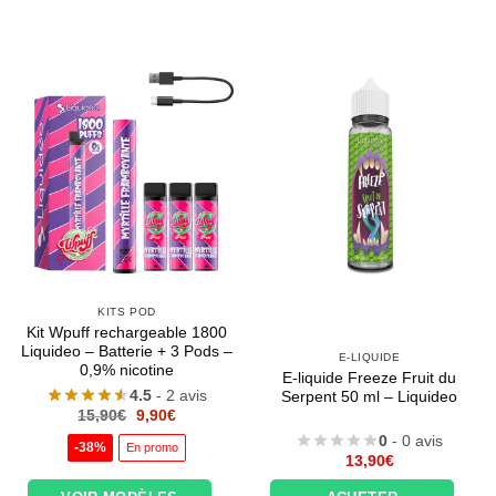
KITS POD
Kit Wpuff rechargeable 1800
Liquideo – Batterie + 3 Pods –
E-LIQUIDE
0,9% nicotine
E-liquide Freeze Fruit du
4.5
- 2 avis
Serpent 50 ml – Liquideo
Le
Le
15,90
€
9,90
€
prix
prix
0
- 0 avis
initial
actuel
-38%
En promo
était :
est :
13,90
€
15,90€.
9,90€.