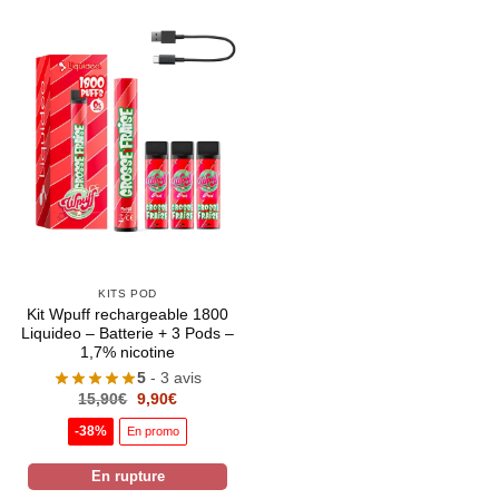
KITS POD
Kit Wpuff rechargeable 1800
Liquideo – Batterie + 3 Pods –
1,7% nicotine
5
- 3 avis
Le
Le
15,90
€
9,90
€
prix
prix
initial
actuel
-38%
En promo
était :
est :
15,90€.
9,90€.
Appliquer les filtres
En rupture