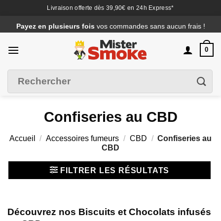
Livraison offerte dès 39,90€ en 24h Express*
Passer
Payez en plusieurs fois
vos commandes sans aucun frais !
au
contenu
0
Recherche
Filtrer
pour :
Confiseries au CBD
Accueil
/
Accessoires fumeurs
/
CBD
/
Confiseries au
CBD
FILTRER LES RÉSULTATS
Découvrez nos Biscuits et Chocolats infusés