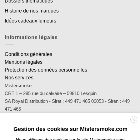
Dossiers thématiques
Histoire de nos marques
Idées cadeaux fumeurs
Informations légales
Conditions générales
Mentions légales
Protection des données personnelles
Nos services
Mistersmoke
CRT 1 – 285 rue du calvaire – 59810 Lesquin
SA Royal Distribution - Siret : 449 471 465 00053 - Siren : 449
471 465
Contact : notre équipe d’experts est joignable par email
X
sav@mistersmoke.com ou par téléphone au 03 20 90 56 55 du
Gestion des cookies sur Mistersmoke.com
lundi au vendredi de 9h à 17h.
Nous utilisons des cookies sur le site Mistersmoke.com