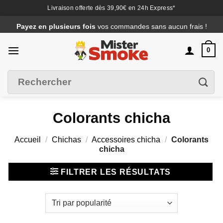
Livraison offerte dès 39,90€ en 24h Express*
Passer
Payez en plusieurs fois
vos commandes sans aucun frais !
au
contenu
0
Recherche
Filtrer
pour :
Colorants chicha
Accueil
/
Chichas
/
Accessoires chicha
/
Colorants
chicha
FILTRER LES RÉSULTATS