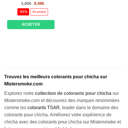
Le
Le
1,00
€
0,49
€
prix
prix
initial
actuel
-51%
En promo
était :
est :
1,00€.
0,49€.
ACHETER
Trouvez les meilleurs colorants pour chicha sur
Mistersmoke.com
Explorez notre
collection de colorants pour chicha
sur
Mistersmoke.com et découvrez des marques renommées
comme les
colorants TSAR
, leader dans le domaine des
colorants pour chicha. Améliorez votre expérience de
chicha avec des colorants pour chicha sur Mistersmoke et