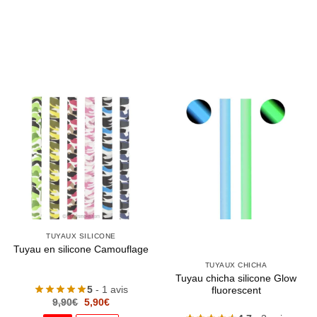
TUYAUX SILICONE
Tuyau en silicone Camouflage
TUYAUX CHICHA
Tuyau chicha silicone Glow
5
- 1 avis
fluorescent
Le
Le
9,90
€
5,90
€
prix
prix