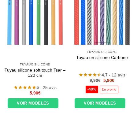
TUYAUX SILICONE
Tuyau en silicone Carbone
TUYAUX SILICONE
Tuyau silicone soft touch Tsar –
4.7
- 12 avis
120 cm
Le
Le
9,90
€
5,90
€
prix
prix
5
- 25 avis
initial
actuel
-40%
En promo
était :
est :
5,90
€
9,90€.
5,90€.
VOIR MODÈLES
VOIR MODÈLES