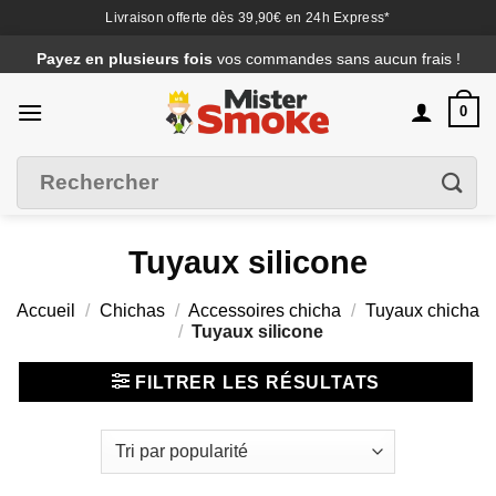
Livraison offerte dès 39,90€ en 24h Express*
Passer
Payez en plusieurs fois
vos commandes sans aucun frais !
au
contenu
0
Recherche
Filtrer
pour :
Tuyaux silicone
Accueil
/
Chichas
/
Accessoires chicha
/
Tuyaux chicha
/
Tuyaux silicone
FILTRER LES RÉSULTATS