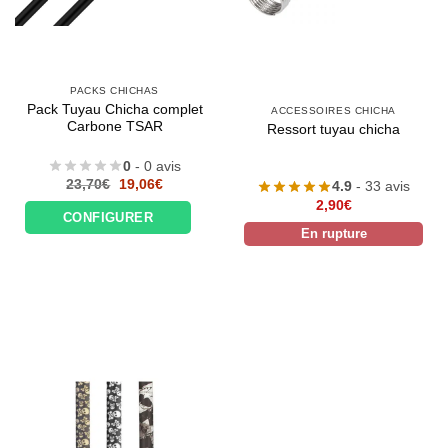
PACKS CHICHAS
Pack Tuyau Chicha complet
ACCESSOIRES CHICHA
Carbone TSAR
Ressort tuyau chicha
0
- 0 avis
Le
Le
23,70
€
19,06
€
4.9
- 33 avis
prix
prix
2,90
€
initial
actuel
CONFIGURER
était :
est :
En rupture
23,70€.
19,06€.