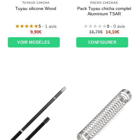
TUYAUX CHICHA
PACKS CHICHAS
Pack Tuyau chicha complet
Tuyau silicone Wood
Aluminium TSAR
5
- 1 avis
0
- 0 avis
Le
Le
9,90
€
16,70
€
14,10
€
prix
prix
initial
actuel
VOIR MODÈLES
CONFIGURER
était :
est :
16,70€.
14,10€.