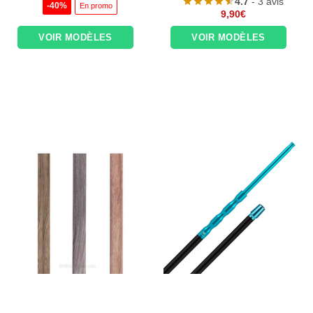
4.7
- 3 avis
initial
actuel
-40%
En promo
était :
est :
9,90
€
9,90€.
5,90€.
VOIR MODÈLES
VOIR MODÈLES