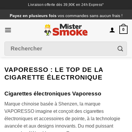
Livraison offerte dès 39,90€ en 24h Express*
Passer
Payez en plusieurs fois
vos commandes sans aucun frais !
au
contenu
0
Recherche
Filtrer
pour :
VAPORESSO : LE TOP DE LA
CIGARETTE ÉLECTRONIQUE
Cigarettes électroniques Vaporesso
Marque chinoise basée à Shenzen, la marque
VAPORESSO imagine et conçoit des cigarettes
électroniques et accessoires de pointe, à la technologie
avancée et aux designs innovants. Du mod puissant