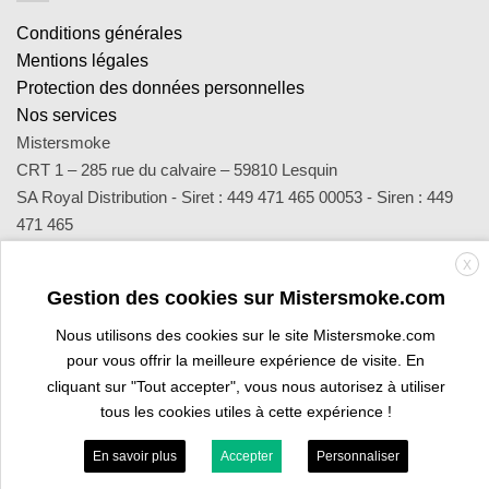
Conditions générales
Mentions légales
Protection des données personnelles
Nos services
Mistersmoke
CRT 1 – 285 rue du calvaire – 59810 Lesquin
SA Royal Distribution - Siret : 449 471 465 00053 - Siren : 449
471 465
Contact : notre équipe d’experts est joignable par email
X
sav@mistersmoke.com ou par téléphone au 03 20 90 56 55 du
Gestion des cookies sur Mistersmoke.com
lundi au vendredi de 9h à 17h.
Nous utilisons des cookies sur le site Mistersmoke.com
pour vous offrir la meilleure expérience de visite. En
Credit
MasterCard
Apple
Bank
Visa
Visa
Maes
cliquant sur "Tout accepter", vous nous autorisez à utiliser
Card
Pay
Transfer
Electron
tous les cookies utiles à cette expérience !
ESPACE PROFESSIONNEL
VOUS ÊTES BURALISTE ?
En savoir plus
Accepter
Personnaliser
Copyright 2026 ©
Mistersmoke.com