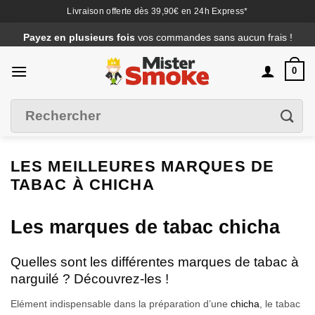
Livraison offerte dès 39,90€ en 24h Express*
Passer
Payez en plusieurs fois
vos commandes sans aucun frais !
au
contenu
0
Recherche
Filtrer
pour :
LES MEILLEURES MARQUES DE
TABAC À CHICHA
Les marques de tabac chicha
Quelles sont les différentes marques de tabac à
narguilé ? Découvrez-les !
Elément indispensable dans la préparation d’une
chicha
, le tabac