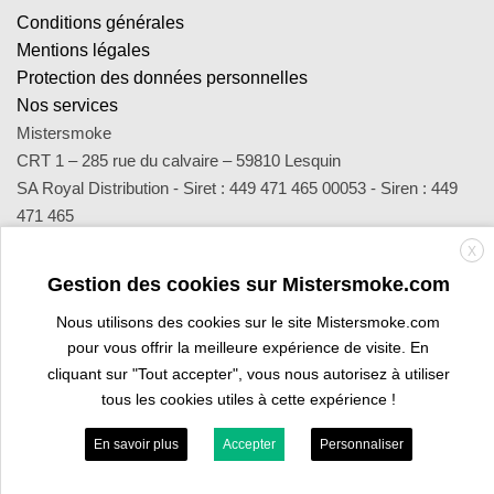
Conditions générales
Mentions légales
Protection des données personnelles
Nos services
Mistersmoke
CRT 1 – 285 rue du calvaire – 59810 Lesquin
SA Royal Distribution - Siret : 449 471 465 00053 - Siren : 449
471 465
Contact : notre équipe d’experts est joignable par email
X
sav@mistersmoke.com ou par téléphone au 03 20 90 56 55 du
Gestion des cookies sur Mistersmoke.com
lundi au vendredi de 9h à 17h.
Nous utilisons des cookies sur le site Mistersmoke.com
pour vous offrir la meilleure expérience de visite. En
cliquant sur "Tout accepter", vous nous autorisez à utiliser
Credit
MasterCard
Apple
Bank
Visa
Visa
Maes
tous les cookies utiles à cette expérience !
Card
Pay
Transfer
Electron
ESPACE PROFESSIONNEL
VOUS ÊTES BURALISTE ?
En savoir plus
Accepter
Personnaliser
Copyright 2026 ©
Mistersmoke.com