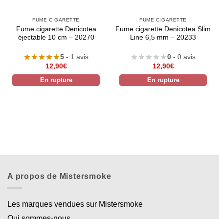
FUME CIGARETTE
FUME CIGARETTE
Fume cigarette Denicotea
Fume cigarette Denicotea Slim
éjectable 10 cm – 20270
Line 6,5 mm – 20233
5
- 1 avis
0
- 0 avis
12,90
€
12,90
€
En rupture
En rupture
A propos de Mistersmoke
Les marques vendues sur Mistersmoke
Qui sommes-nous