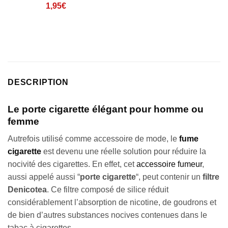
Noté
1
5
sur
1,95
€
5 basé sur
notation
client
DESCRIPTION
Le porte cigarette élégant pour homme ou
femme
Autrefois utilisé comme accessoire de mode, le
fume
cigarette
est devenu une réelle solution pour réduire la
nocivité des cigarettes. En effet, cet
accessoire fumeur
,
aussi appelé aussi “
porte cigarette
“, peut contenir un
filtre
Denicotea
. Ce filtre composé de silice réduit
considérablement l’absorption de nicotine, de goudrons et
de bien d’autres substances nocives contenues dans le
tabac à cigarettes.