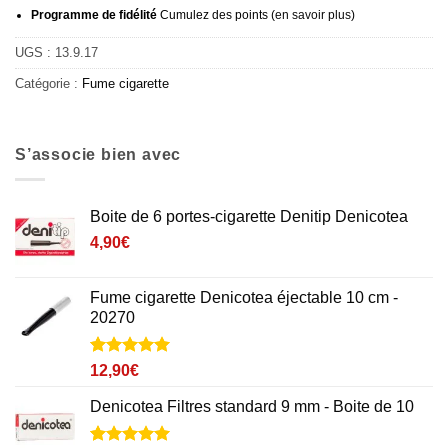
Programme de fidélité
Cumulez des points (
en savoir plus
)
UGS :
13.9.17
Catégorie :
Fume cigarette
S’associe bien avec
Boite de 6 portes-cigarette Denitip Denicotea
4,90
€
Fume cigarette Denicotea éjectable 10 cm -
20270
Noté
1
5
sur
12,90
€
5 basé sur
notation
Denicotea Filtres standard 9 mm - Boite de 10
client