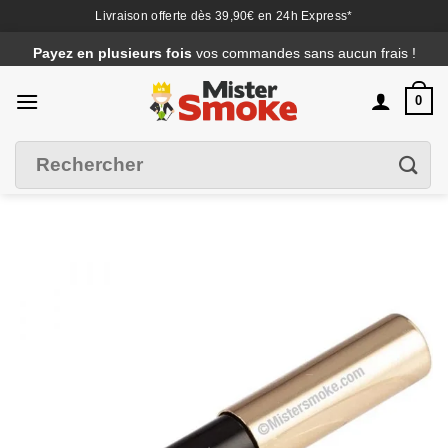
Livraison offerte dès 39,90€ en 24h Express*
Passer
Payez en plusieurs fois
vos commandes sans aucun frais !
au
contenu
0
Recherche
Filtrer
pour :