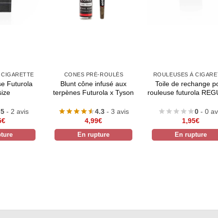
 CIGARETTE
CONES PRÉ-ROULÉS
ROULEUSES À CIGARE
se Futurola
Blunt cône infusé aux
Toile de rechange p
size
terpènes Futurola x Tyson
rouleuse futurola RE
5
- 2 avis
4.3
- 3 avis
0
- 0 av
5
€
4,99
€
1,95
€
ture
En rupture
En rupture