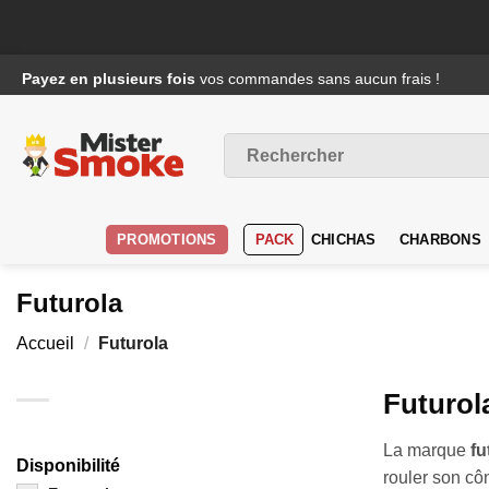
Passer
Payez en plusieurs fois
vos commandes sans aucun frais !
au
contenu
Recherche
pour :
PROMOTIONS
PACK
CHICHAS
CHARBONS
Futurola
Accueil
/
Futurola
Futurola
La marque
fu
Disponibilité
rouler son cô