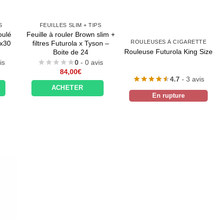
S
FEUILLES SLIM + TIPS
oulé
Feuille à rouler Brown slim +
ROULEUSES À CIGARETTE
 x30
filtres Futurola x Tyson –
Rouleuse Futurola King Size
Boite de 24
is
0
- 0 avis
84,00
€
4.7
- 3 avis
ACHETER
En rupture