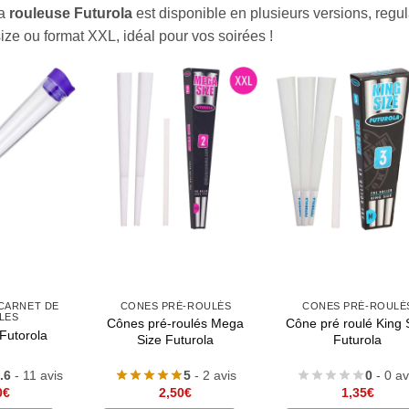
la
rouleuse Futurola
est disponible en plusieurs versions, reg
size ou format XXL, idéal pour vos soirées !
CARNET DE
CONES PRÉ-ROULÉS
CONES PRÉ-ROULÉ
LES
Cônes pré-roulés Mega
Cône pré roulé King 
Futorola
Size Futurola
Futurola
.6
- 11 avis
5
- 2 avis
0
- 0 av
0
€
2,50
€
1,35
€