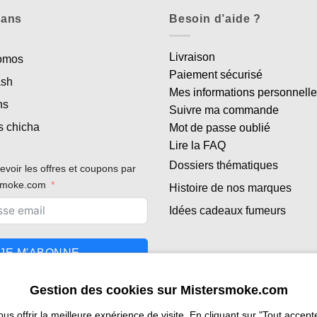
lans
Besoin d’aide ?
Livraison
romos
Paiement sécurisé
ash
Mes informations personnell
ns
Suivre ma commande
s chicha
Mot de passe oublié
Lire la FAQ
Dossiers thématiques
evoir les offres et coupons par
rsmoke.com
Histoire de nos marques
Idées cadeaux fumeurs
JE M'ABONNE
Gestion des cookies sur Mistersmoke.com
 offrir la meilleure expérience de visite. En cliquant sur "Tout accepter