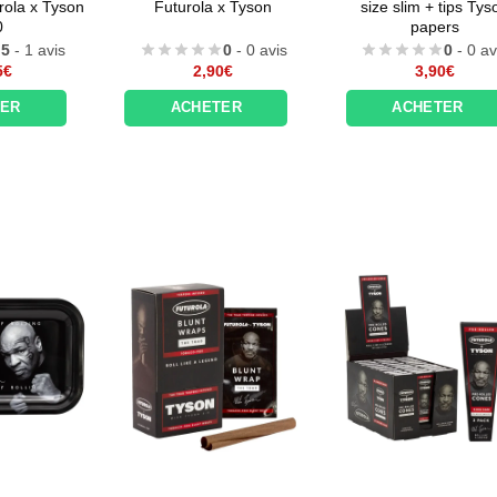
rola x Tyson
Futurola x Tyson
size slim + tips Tys
0
papers
5
- 1 avis
0
- 0 avis
0
- 0 av
5
€
2,90
€
3,90
€
TER
ACHETER
ACHETER