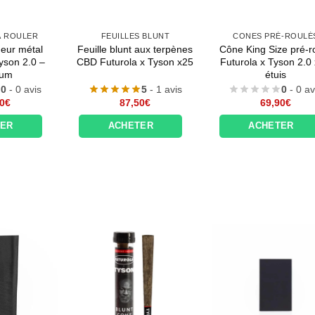
À ROULER
FEUILLES BLUNT
CONES PRÉ-ROULÉ
eur métal
Feuille blunt aux terpènes
Cône King Size pré-r
yson 2.0 –
CBD Futurola x Tyson x25
Futurola x Tyson 2.0
ium
étuis
0
- 0 avis
5
- 1 avis
0
- 0 av
0
€
87,50
€
69,90
€
TER
ACHETER
ACHETER