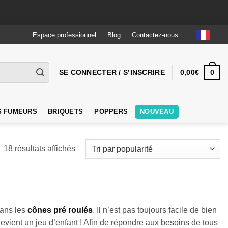
Espace professionnel
Blog
Contactez-nous
0
SE CONNECTER / S’INSCRIRE
0,00
€
S FUMEURS
BRIQUETS
POPPERS
NOUVEAU
Trié
18 résultats affichés
par
popularité
dans les
cônes pré roulés
. Il n’est pas toujours facile de bien
evient un jeu d’enfant ! Afin de répondre aux besoins de tous