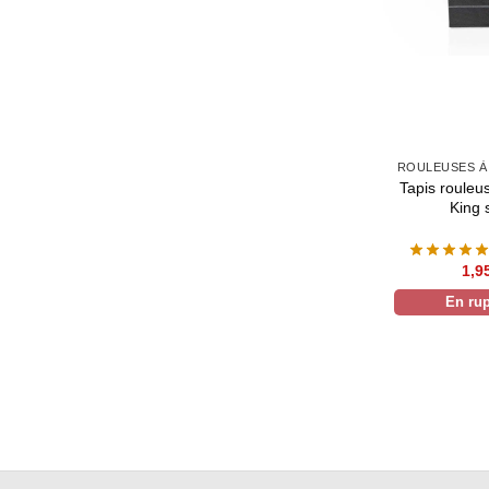
ROULEUSES À
Tapis rouleu
King 
1,9
En rup