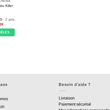
CHICHA
ko Killer
5
- 2 avis
0
€
DÈLES
lans
Besoin d’aide ?
Livraison
romos
Paiement sécurisé
ash