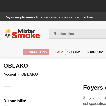
Passer
Payez en plusieurs fois
vos commandes sans aucun frais !
au
contenu
Recherche
pour :
PROMOTIONS
PACK
CHICHAS
CHARBONS
OBLAKO
Accueil
/
OBLAKO
Foyers 
S’il y a bien 
Disponibilité
est spécialis