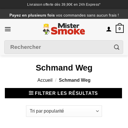
Livraison offerte dès 39,90€ en 24h Express*
Passer
Payez en plusieurs fois
vos commandes sans aucun frais !
au
contenu
0
Recherche
Filtrer
pour :
Schmand Weg
Accueil
/
Schmand Weg
FILTRER LES RÉSULTATS