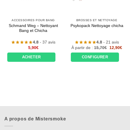
ACCESSOIRES POUR BANG
BROSSES ET NETTOYAGE
Schmand Weg – Nettoyant
Psykopack Nettoyage chicha
Bang et Chicha
4.8
- 37 avis
4.8
- 21 avis
Le
Le
5,90
€
À partir de :
15,70
€
12,90
€
prix
prix
initial
actu
ACHETER
CONFIGURER
était :
est :
15,70€.
12,9
A propos de Mistersmoke