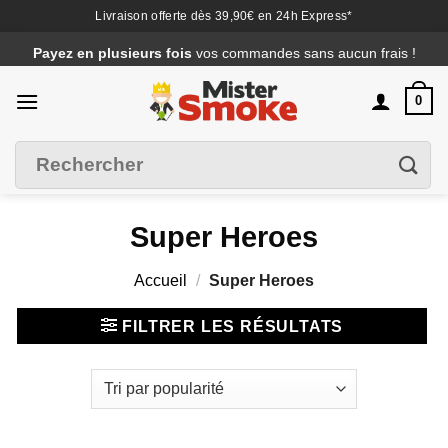
Livraison offerte dès 39,90€ en 24h Express*
Passer
Payez en plusieurs fois
vos commandes sans aucun frais !
au
contenu
0
Recherche
Filtrer
pour :
Super Heroes
Accueil
/
Super Heroes
FILTRER LES RÉSULTATS