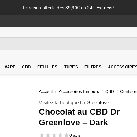
Livraison offerte dès 39,90€ en 24h Express*
VAPE
CBD
FEUILLES
TUBES
FILTRES
ACCESSOIRE
Accueil
/
Accessoires fumeurs
/
CBD
/
Confise
Visitez la boutique
Dr Greenlove
Chocolat au CBD Dr
Greenlove – Dark
0 avis