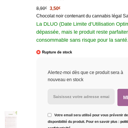
Le
Le
8,90
€
3,50
€
prix
prix
Chocolat noir contenant du cannabis légal Sa
initial
actuel
était :
est :
La DLUO (Date Limite d’Utilisation Opti
8,90€.
3,50€.
dépassée, mais le produit reste parfait
consommable sans risque pour la santé
Rupture de stock
Alertez-moi dès que ce produit sera à
nouveau en stock
Votre email sera utilisé pour vous prévenir de
disponibilité du produit. Pour en savoir plus :
poli