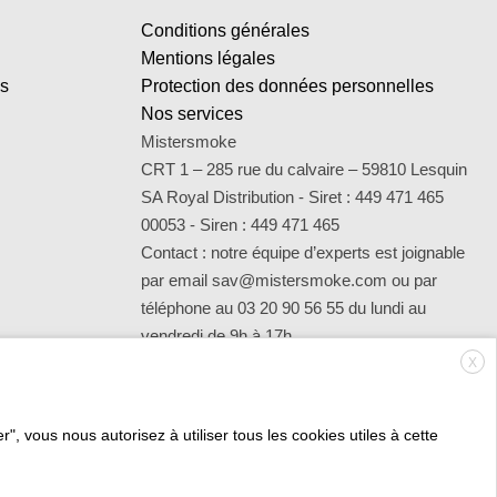
Conditions générales
Mentions légales
es
Protection des données personnelles
Nos services
Mistersmoke
CRT 1 – 285 rue du calvaire – 59810 Lesquin
SA Royal Distribution - Siret : 449 471 465
00053 - Siren : 449 471 465
Contact : notre équipe d’experts est joignable
par email sav@mistersmoke.com ou par
téléphone au 03 20 90 56 55 du lundi au
vendredi de 9h à 17h.
X
", vous nous autorisez à utiliser tous les cookies utiles à cette
Credit
MasterCard
Apple
Bank
Visa
Visa
Mae