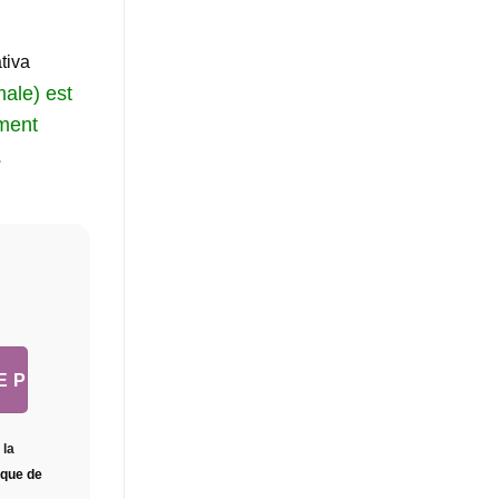
tiva
male) est
ement
.
 la
tique de