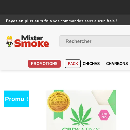
Passer
Payez en plusieurs fois
vos commandes sans aucun frais !
au
contenu
Recherche
pour :
PROMOTIONS
PACK
CHICHAS
CHARBONS
Promo !