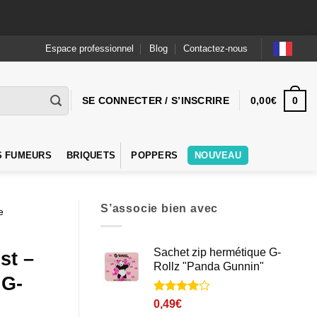
Espace professionnel
Blog
Contactez-nous
0
SE CONNECTER / S’INSCRIRE
0,00
€
S FUMEURS
BRIQUETS
POPPERS
NOUVEAU
S’associe bien avec
e
Sachet zip hermétique G-
st –
Rollz "Panda Gunnin"
 G-
Noté
1
4
0,49
€
sur 5