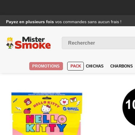
Passer
Payez en plusieurs fois
vos commandes sans aucun frais !
au
contenu
Recherche
pour :
PROMOTIONS
PACK
CHICHAS
CHARBONS