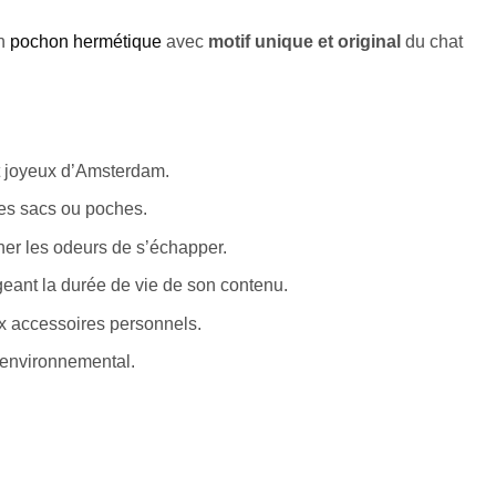
n
pochon hermétique
avec
motif unique et original
du chat
it joyeux d’Amsterdam.
les sacs ou poches.
her les odeurs de s’échapper.
ngeant la durée de vie de son contenu.
ux accessoires personnels.
 environnemental.