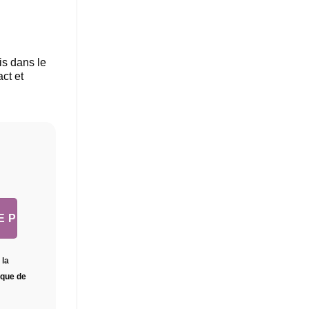
basé sur
notation
client
is dans le
ct et
 la
tique de