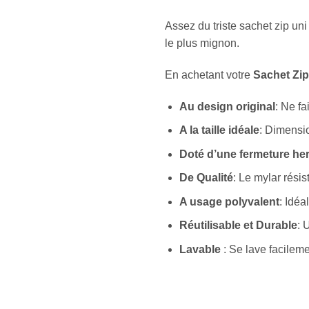
Assez du triste sachet zip un
le plus mignon.
En achetant votre
Sachet Zip
Au design original
: Ne f
A la taille idéale
: Dimensi
Doté d’une fermeture he
De Qualité
: Le mylar résis
A usage polyvalent
: Idéa
Réutilisable et Durable
: 
Lavable
: Se lave facileme