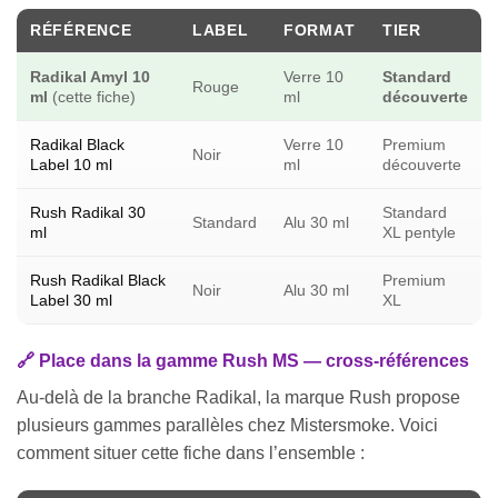
RÉFÉRENCE
LABEL
FORMAT
TIER
Radikal Amyl 10
Verre 10
Standard
Rouge
ml
(cette fiche)
ml
découverte
Radikal Black
Verre 10
Premium
Noir
Label 10 ml
ml
découverte
Rush Radikal 30
Standard
Standard
Alu 30 ml
ml
XL pentyle
Rush Radikal Black
Premium
Noir
Alu 30 ml
Label 30 ml
XL
🔗 Place dans la gamme Rush MS — cross-références
Au-delà de la branche Radikal, la marque Rush propose
plusieurs gammes parallèles chez Mistersmoke. Voici
comment situer cette fiche dans l’ensemble :