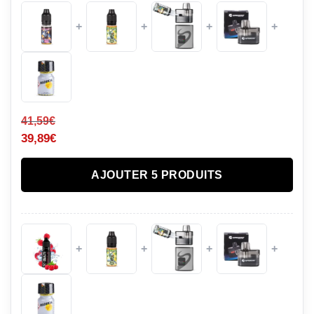
+
+
+
+
41,59
€
39,89
€
AJOUTER 5 PRODUITS
+
+
+
+