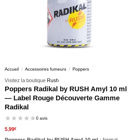
Accueil
/
Accessoires fumeurs
/
Poppers
Visitez la boutique
Rush
Poppers Radikal by RUSH Amyl 10 ml
— Label Rouge Découverte Gamme
Radikal
0 avis
5,99
€
Poppers Radikal by RUSH Amyl 10 ml
: format