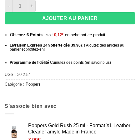
quantité de Poppers Radikal by RUSH Amyl 10 ml — Label Rou
AJOUTER AU PANIER
Obtenez
6
Points
- soit
0,12
€
en achetant ce produit
Livraison Express 24h offerte dès 39,90€ !
Ajoutez des articles au
panier et profitez-en!
Programme de fidélité
Cumulez des points (
en savoir plus
)
UGS :
30.2.54
Catégorie :
Poppers
S’associe bien avec
Poppers Gold Rush 25 ml - Format XL Leather
Cleaner amyle Made in France
7,90
€