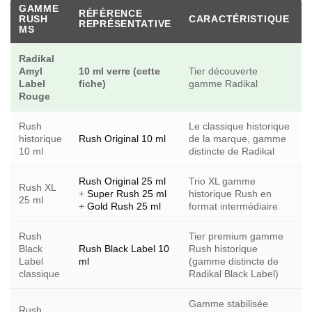
GAMME
RÉFÉRENCE
RUSH
CARACTÉRISTIQUE
REPRÉSENTATIVE
MS
Radikal
Amyl
10 ml verre (cette
Tier découverte
Label
fiche)
gamme Radikal
Rouge
Rush
Le classique historique
historique
Rush Original 10 ml
de la marque, gamme
10 ml
distincte de Radikal
Rush Original 25 ml
Trio XL gamme
Rush XL
+
Super Rush 25 ml
historique Rush en
25 ml
+
Gold Rush 25 ml
format intermédiaire
Rush
Tier premium gamme
Black
Rush Black Label 10
Rush historique
Label
ml
(gamme distincte de
classique
Radikal Black Label)
Gamme stabilisée
Rush