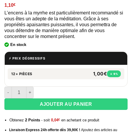
1,10
€
L’encens à la myrrhe est particulièrement recommandé si
vous êtes un adepte de la méditation. Grâce à ses
propriétés apaisantes puissantes, il vous permettra de
vous détendre de manière optimale afin de vous
concentrer sur le moment présent.
En stock
⚡ PRIX DÉGRESSIFS
1,00€
12+ PIÈCES
↓ 9%
quantité de Encens cône à la Myrrhe - HEM
AJOUTER AU PANIER
Obtenez
2
Points
- soit
0,04
€
en achetant ce produit
Livraison Express 24h offerte dès 39,90€ !
Ajoutez des articles au