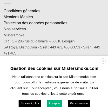
Conditions générales
Mentions légales
Protection des données personnelles
Nos services
Mistersmoke
CRT 1 – 285 rue du calvaire – 59810 Lesquin
SA Royal Distribution - Siret : 449 471 465 00053 - Siren : 449
471 465
Contact : notre équipe d’experts est joignable par email
X
sav@mistersmoke.com ou par téléphone au 03 20 90 56 55 du
Gestion des cookies sur Mistersmoke.com
lundi au vendredi de 9h à 17h.
Nous utilisons des cookies sur le site Mistersmoke.com
pour vous offrir la meilleure expérience de visite. En
cliquant sur "Tout accepter", vous nous autorisez à utiliser
Credit
MasterCard
Apple
Bank
Visa
Visa
Maes
tous les cookies utiles à cette expérience !
Card
Pay
Transfer
Electron
ESPACE PROFESSIONNEL
VOUS ÊTES BURALISTE ?
En savoir plus
Accepter
Personnaliser