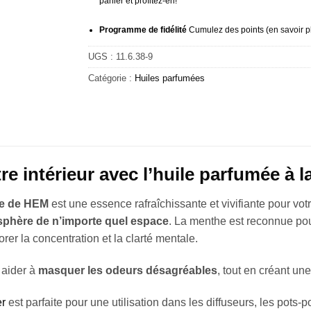
panier et profitez-en!
Programme de fidélité
Cumulez des points (
en savoir p
UGS :
11.6.38-9
Catégorie :
Huiles parfumées
tre intérieur avec l’huile parfumée à
he de HEM
est une essence rafraîchissante et vivifiante pour votre
mosphère de n’importe quel espace
. La menthe est reconnue pour
rer la concentration et la clarté mentale.
 aider à
masquer les odeurs désagréables
, tout en créant un
er
est parfaite pour une utilisation dans les diffuseurs, les pots-po