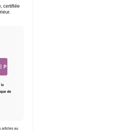
 certifiée
rieur.
 la
tique de
 articles au