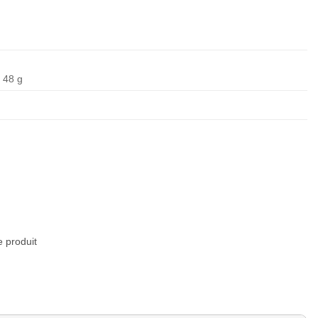
48 g
e produit