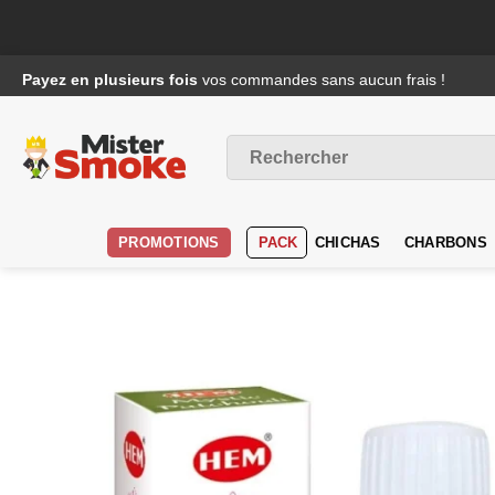
Passer
Payez en plusieurs fois
vos commandes sans aucun frais !
au
contenu
Recherche
pour :
PROMOTIONS
PACK
CHICHAS
CHARBONS