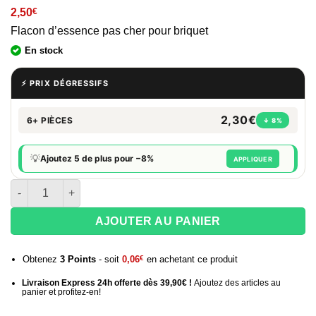
2,50
€
Flacon d’essence pas cher pour briquet
En stock
⚡ PRIX DÉGRESSIFS
2,30€
6+ PIÈCES
↓ 8%
💡
Ajoutez 5 de plus pour −8%
APPLIQUER
quantité de Bouteille essence Belflam 133ml
AJOUTER AU PANIER
Obtenez
3
Points
- soit
0,06
€
en achetant ce produit
Livraison Express 24h offerte dès 39,90€ !
Ajoutez des articles au
panier et profitez-en!