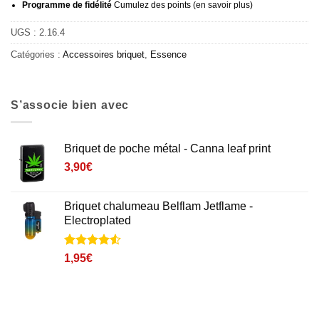
Programme de fidélité
Cumulez des points (
en savoir plus
)
UGS :
2.16.4
Catégories :
Accessoires briquet
,
Essence
S’associe bien avec
Briquet de poche métal - Canna leaf print
3,90
€
Briquet chalumeau Belflam Jetflame -
Electroplated
Noté
2
4.5
1,95
€
sur 5 basé
sur
notations
client