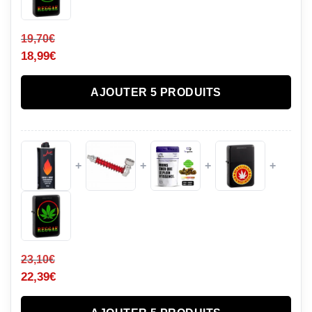
19,70
€
18,99
€
AJOUTER 5 PRODUITS
+
+
+
+
23,10
€
22,39
€