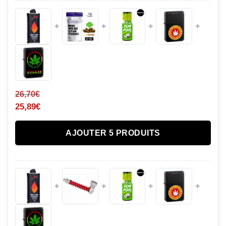
+
+
+
+
26,70
€
25,89
€
AJOUTER 5 PRODUITS
+
+
+
+