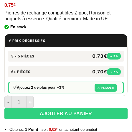
0,75
€
Pierres de rechange compatibles Zippo, Ronson et
briquets à essence. Qualité premium. Made in UE.
En stock
⚡ PRIX DÉGRESSIFS
0,73€
3 - 5 PIÈCES
↓ 3%
0,70€
6+ PIÈCES
↓ 7%
💡
Ajoutez 2 de plus pour −3%
APPLIQUER
quantité de Etui de 9 pierres à briquet RONSON
AJOUTER AU PANIER
Obtenez
1
Point
- soit
0,02
€
en achetant ce produit