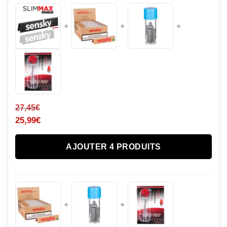
+
+
+
27,45
€
25,99
€
AJOUTER 4 PRODUITS
+
+