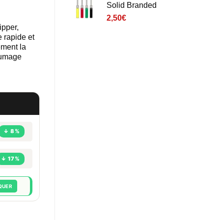
Solid Branded
2,50
€
ipper,
 rapide et
ement la
llumage
↓ 8%
↓ 17%
QUER
 Pattern