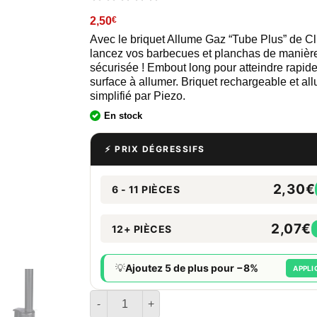
2,50
€
Avec le briquet Allume Gaz “Tube Plus” de Cl
lancez vos barbecues et planchas de manière
sécurisée ! Embout long pour atteindre rapid
surface à allumer. Briquet rechargeable et a
simplifié par Piezo.
En stock
⚡ PRIX DÉGRESSIFS
2,30€
6 - 11 PIÈCES
2,07€
12+ PIÈCES
💡
Ajoutez 5 de plus pour −8%
APPLI
quantité de Briquet Clipper Tube Plus - Pop Art