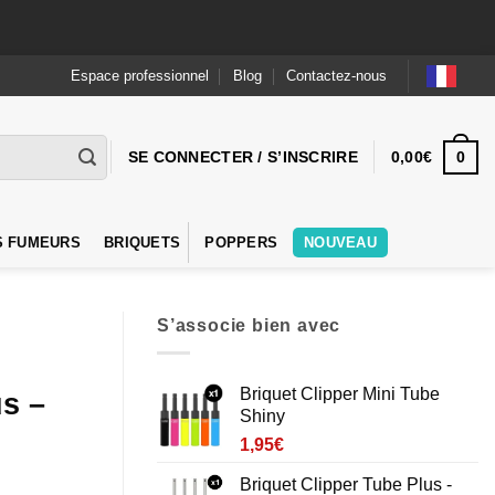
Espace professionnel
Blog
Contactez-nous
0
SE CONNECTER / S’INSCRIRE
0,00
€
S FUMEURS
BRIQUETS
POPPERS
NOUVEAU
S’associe bien avec
Briquet Clipper Mini Tube
us –
Shiny
1,95
€
Briquet Clipper Tube Plus -