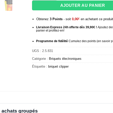
AJOUTER AU PANIER
Obtenez
3
Points
- soit
0,06
€
en achetant ce produi
Livraison Express 24h offerte dès 39,90€ !
Ajoutez des
panier et profitez-en!
Programme de fidélité
Cumulez des points (
en savoir p
UGS :
2.5.831
Catégorie :
Briquets électroniques
Étiquette :
briquet clipper
 achats groupés