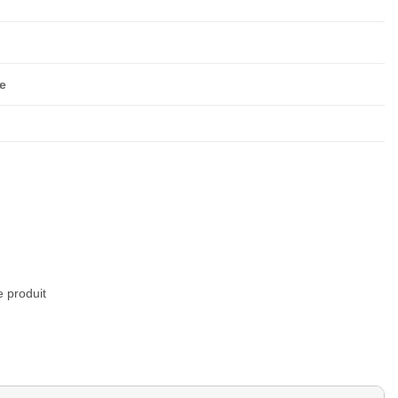
ue
e produit