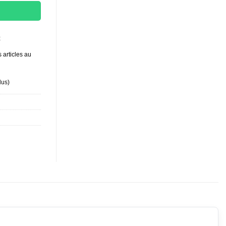
t
 articles au
lus
)