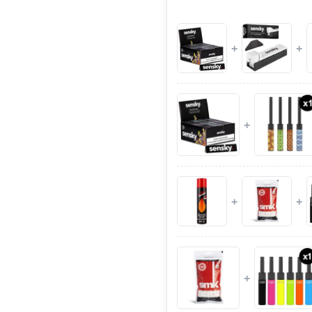
+
+
+
+
+
+