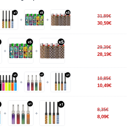
31,89
€
+
+
30,59
€
29,39
€
+
+
28,19
€
10,85
€
+
+
10,49
€
8,35
€
+
+
8,09
€