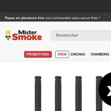
Passer
Payez en plusieurs fois
vos commandes sans aucun frais !
au
contenu
Recherche
pour :
PROMOTIONS
PACK
CHICHAS
CHARBONS