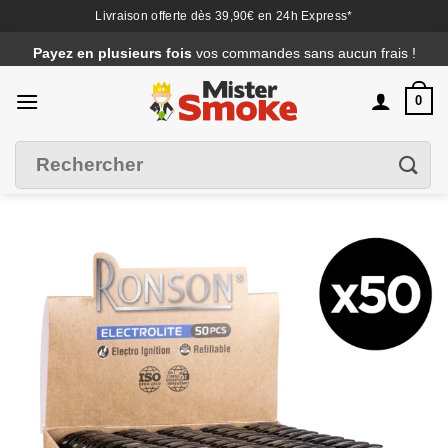
Livraison offerte dès 39,90€ en 24h Express*
Passer
Payez en plusieurs fois
vos commandes sans aucun frais !
au
contenu
0
Recherche
Filtrer
pour :